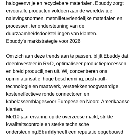
halogeenvrije en recyclebare materialen
. Ebuddy zorgt
ervoor
alle producten voldoen aan de wereldwijde
nalevingsnormen
, met
milieuvriendelijke materialen en
processen
, ter ondersteuning van de
duurzaamheidsdoelstellingen van klanten.
Ebuddy's marktstrategie voor 2026
Om zich aan deze trends aan te passen, blijft Ebuddy dat
doen
Investeer in R&D, optimaliseer productieprocessen
en breid productlijnen uit
. Wij concentreren ons
op
miniaturisatie, hoge bescherming, push-pull-
technologie en maatwerk
, verstrekken
hoogwaardige,
kosteneffectieve ronde connectoren en
kabelassemblages
voor Europese en Noord-Amerikaanse
klanten.
Met
10 jaar ervaring op de overzeese markt, strikte
kwaliteitscontrole en sterke technische
ondersteuning
,
Ebuddy
heeft een reputatie opgebouwd