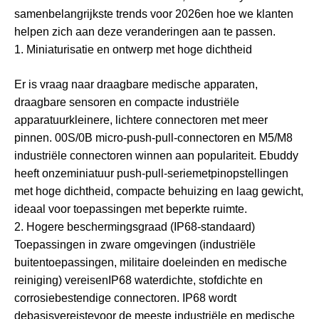
samen
belangrijkste trends voor 2026
en hoe we klanten
helpen zich aan deze veranderingen aan te passen.
1. Miniaturisatie en ontwerp met hoge dichtheid
Er is vraag naar draagbare medische apparaten,
draagbare sensoren en compacte industriële
apparatuur
kleinere, lichtere connectoren met meer
pinnen
. 00S/0B micro-push-pull-connectoren en M5/M8
industriële connectoren winnen aan populariteit. Ebuddy
heeft onze
miniatuur push-pull-serie
met
pinopstellingen
met hoge dichtheid, compacte behuizing en laag gewicht
,
ideaal voor toepassingen met beperkte ruimte.
2. Hogere beschermingsgraad (IP68-standaard)
Toepassingen in zware omgevingen (industriële
buitentoepassingen, militaire doeleinden en medische
reiniging) vereisen
IP68 waterdichte, stofdichte en
corrosiebestendige connectoren
. IP68 wordt
de
basisvereiste
voor de meeste industriële en medische