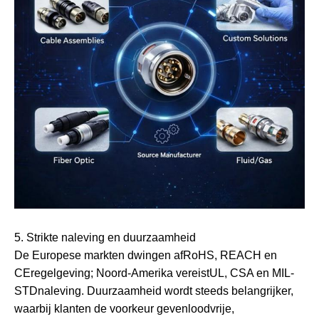
5. Strikte naleving en duurzaamheid
De Europese markten dwingen af
RoHS, REACH en
CE
regelgeving; Noord-Amerika vereist
UL, CSA en MIL-
STD
naleving. Duurzaamheid wordt steeds belangrijker,
waarbij klanten de voorkeur geven
loodvrije,