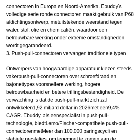
connectoren in Europa en Noord-Amerika. Ebuddy's
volledige serie ronde connectoren maakt gebruik van
IP68
afdichtingsontwerp
, met
uitstekende weerstand tegen
water, stof, olie en chemicaliën
, waardoor een
betrouwbare werking onder extreme omstandigheden
wordt gegarandeerd.
3. Push-pull-connectoren vervangen traditionele typen
Ontwerpers van hoogwaardige apparatuur kiezen steeds
vaker
push-pull-connectoren
over schroefdraad en
bajonettypes voor
snellere werking, hogere
betrouwbaarheid en betere trillingsbestendigheid
. De
verwachting is dat de push-pull-markt zich zal
ontwikkelen
1,92 miljard dollar in 2026
met een
9,4%
CAGR
. Ebuddy, als een
specialist in push-pull-
technologie
, biedt
Lemo/Fischer-compatibele push-pull-
connectoren
met
Meer dan 100.000 paringscycli en
stabiele prestaties
, om tegemoet te komen aan de