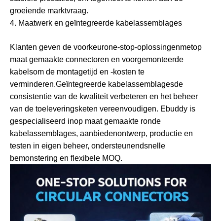
groeiende marktvraag.
4. Maatwerk en geïntegreerde kabelassemblages
Klanten geven de voorkeur
one-stop-oplossingen
met
op
maat gemaakte connectoren en voorgemonteerde
kabels
om de montagetijd en -kosten te
verminderen.
Geïntegreerde kabelassemblages
de
consistentie van de kwaliteit verbeteren en het beheer
van de toeleveringsketen vereenvoudigen. Ebuddy is
gespecialiseerd in
op maat gemaakte ronde
kabelassemblages
, aanbieden
ontwerp, productie en
testen in eigen beheer
, ondersteunend
snelle
bemonstering en flexibele MOQ
.