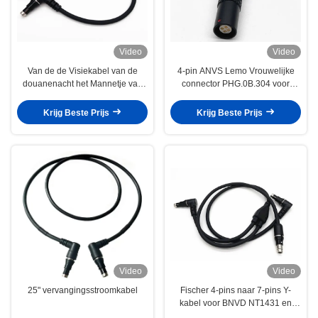
Video
Video
Van de de Visiekabel van de
4-pin ANVS Lemo Vrouwelijke
douanenacht het Mannetje van
connector PHG.0B.304 voor
Lemo 4pin aan de Mannelijke
nachtversiesystemen
Kabel van Fischer 4pin
Krijg Beste Prijs
Krijg Beste Prijs
Video
Video
25" vervangingsstroomkabel
Fischer 4-pins naar 7-pins Y-
kabel voor BNVD NT1431 en
Jerry C-batterij