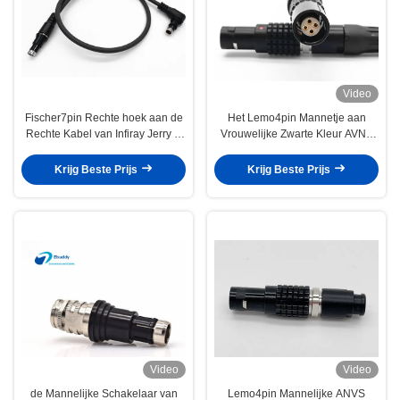
Video
Fischer7pin Rechte hoek aan de
Het Lemo4pin Mannetje aan
Rechte Kabel van Infiray Jerry C
Vrouwelijke Zwarte Kleur AVNS
met Overmold voor BNVD-
vormde Kabel voor Nacht Vision
Systemen
System
Krijg Beste Prijs
Krijg Beste Prijs
Video
Video
de Mannelijke Schakelaar van
Lemo4pin Mannelijke ANVS