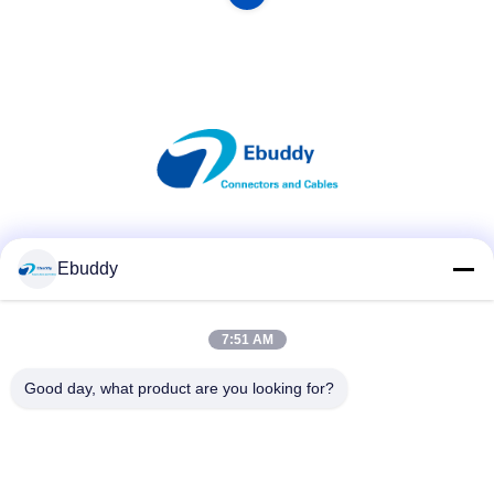
Sociale media
Ebuddy
7:51 AM
Snel contact
Telefoon
Good day, what product are you looking for?
00-86-15889616824
E-mail