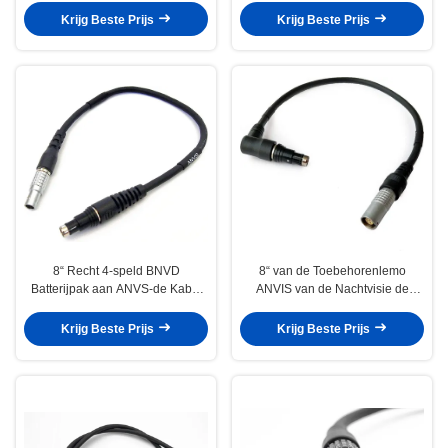
Krijg Beste Prijs
Krijg Beste Prijs
8“ Recht 4-speld BNVD
8“ van de Toebehorenlemo
Batterijpak aan ANVS-de Kabel
ANVIS van de Nachtvisie de
van de de Toebehorenadapter
Batterijpak aan Fischer pvs-31
van de Nachtvisie
BNVD-Adapterkabel
Krijg Beste Prijs
Krijg Beste Prijs