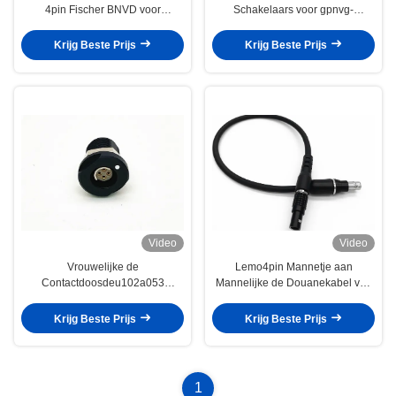
4pin Fischer BNVD voor
Schakelaars voor gpnvg-
Systemen pvs-31 van de
18/BNVD/ANVIS 4 Pak van de
Nachtvisie
Cel het Verre Batterij
Krijg Beste Prijs
Krijg Beste Prijs
Video
Video
Vrouwelijke de
Lemo4pin Mannetje aan
Contactdoosdeu102a053
Mannelijke de Douanekabel van
Waterdichte Vergaarbak van 4pin
Fischer 7pin voor het Apparaat
Fischer voor het Apparaat van de
van de Nachtvisie
Krijg Beste Prijs
Krijg Beste Prijs
Nachtvisie
1