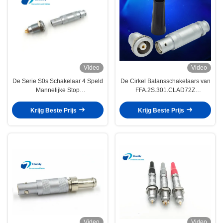
Video
Video
De Serie S0s Schakelaar 4 Speld
De Cirkel Balansschakelaars van
Mannelijke Stop
FFA.2S.301.CLAD72Z
FFA.0S.304.CLAC van Lemo van
Lemo/Lemo-Stijlschakelaar
de Lemo Alternatieve Halve
Krijg Beste Prijs
Krijg Beste Prijs
Maan
Video
Video