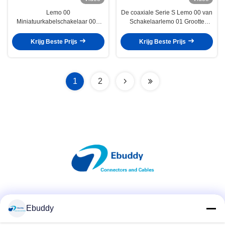
Lemo 00
De coaxiale Serie S Lemo 00 van
Miniatuurkabelschakelaar 00S
Schakelaarlemo 01 Grootte
FFA.00.250 voor
Mannelijke Vrouwelijke FFA ERA
Maatregeleninstrumenten
met Grondspeld
Krijg Beste Prijs
Krijg Beste Prijs
1
2
Sociale media
Ebuddy