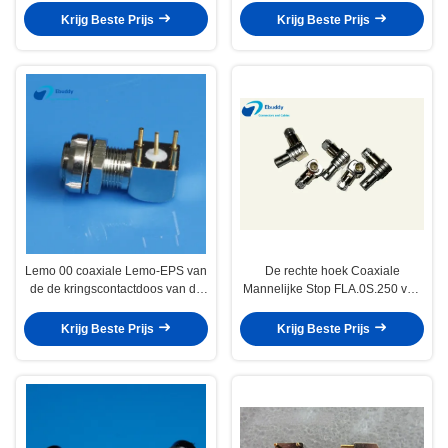
Video Militair
Krijg Beste Prijs
Krijg Beste Prijs
Lemo 00 coaxiale Lemo-EPS van
De rechte hoek Coaxiale
de de kringscontactdoos van de
Mannelijke Stop FLA.0S.250 van
Serie S rechte hoek gedrukte
Lemo Compatibele Schakelaars
Elleboogschakelaar EPS.00.250
0S
Krijg Beste Prijs
Krijg Beste Prijs