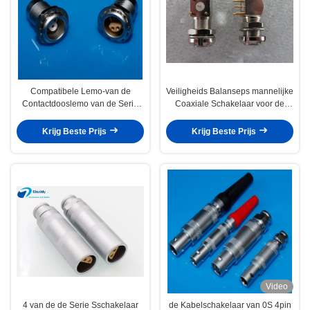
Compatibele Lemo-van de
Veiligheids Balanseps mannelijke
Contactdooslemo van de Serie
Coaxiale Schakelaar voor de
Sera de Kabelschakelaar
Gedrukte Steun van de
ERA.0S.304.CLL
Kringsraad
Krijg Beste Prijs
Krijg Beste Prijs
Video
4 van de de Serie Sschakelaar
de Kabelschakelaar van 0S 4pin