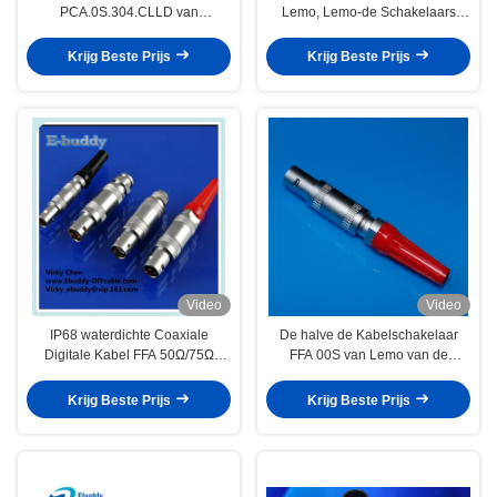
PCA.0S.304.CLLD van
Lemo, Lemo-de Schakelaars
speldlemo van de de
FFA.0S.304.CLA van de Serie
Maanschakelaar Halve de Stop
Sdraad
Krijg Beste Prijs
Krijg Beste Prijs
Vrije Contactdoos
Video
Video
IP68 waterdichte Coaxiale
De halve de Kabelschakelaar
Digitale Kabel FFA 50Ω/75Ω
FFA 00S van Lemo van de
Compatibele Lemo
Maanstop met Messing Chrome
plateerde Huisvesting
Krijg Beste Prijs
Krijg Beste Prijs