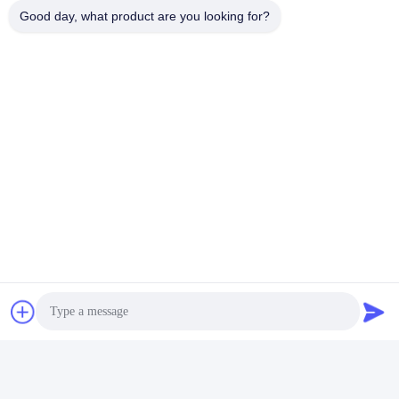
Good day, what product are you looking for?
Sociale media
Snel contact
Telefoon
00-86-15889616824
E-mail
Vicky@ebuddy-diycable.com
Adres
4de verdieping, de 7de bouw, de Industriestreek van Bao'an
zesendertigste, Bao'an-District, Shenzhen, de Provincie van
Guangdong, China.