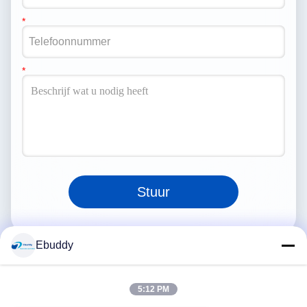
Stuur
Ebuddy
5:12 PM