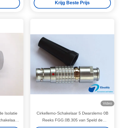
Krijg Beste Prijs
Video
e Isolatie
Cirkellemo-Schakelaar 5 Dwarslemo 0B
chakelaar
Reeks FGG.0B.305 van Speld de
Mannelijke Adpator