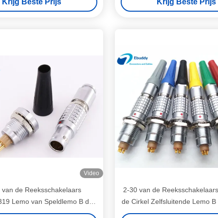
Krijg Beste Prijs
Krijg Beste Prijs
Video
 van de Reeksschakelaars
2-30 van de Reeksschakelaars
19 Lemo van Speldlemo B de
de Cirkel Zelfsluitende Lemo B
akelaars voor Kabelassemblage
stop FGG.00 0B/1B/2B