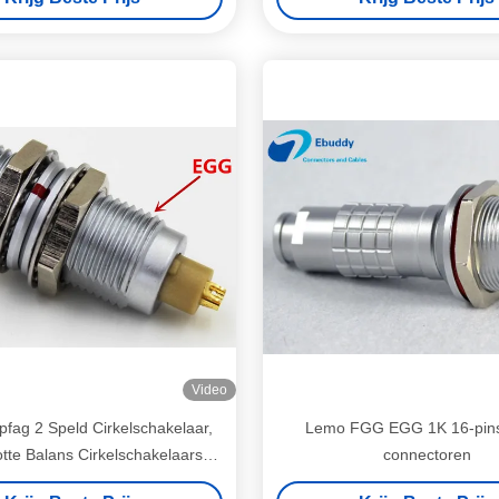
Video
pfag 2 Speld Cirkelschakelaar,
Lemo FGG EGG 1K 16-pins
tte Balans Cirkelschakelaars
connectoren
FGG.0B.302.CLA