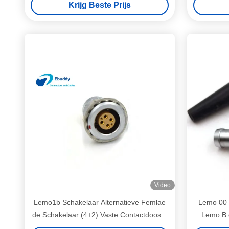
Krijg Beste Prijs
Video
Lemo1b Schakelaar Alternatieve Femlae
Lemo 00 
de Schakelaar (4+2) Vaste Contactdoos 6
Lemo B 
van Speldlemo
Mannelij