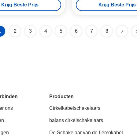
Krijg Beste Prijs
Krijg Beste Prijs
Mininature
1
2
3
4
5
6
7
8
rbinden
Producten
er ons
Cirkelkabelschakelaars
en
balans cirkelschakelaars
ngen
De Schakelaar van de Lemokabel