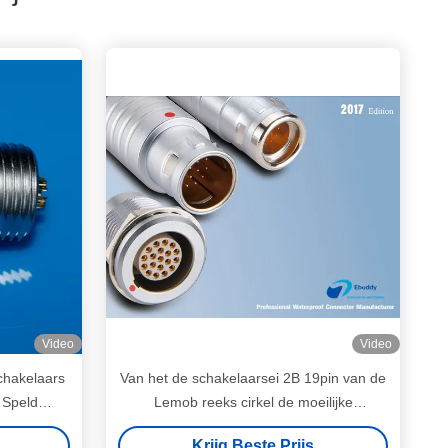
Video
Video
chakelaars
Van het de schakelaarsei 2B 19pin van de
 Speld
Lemob reeks cirkel de moeilijke
situatievergaarbak EGG.2B.319.CLL
Krijg Beste Prijs