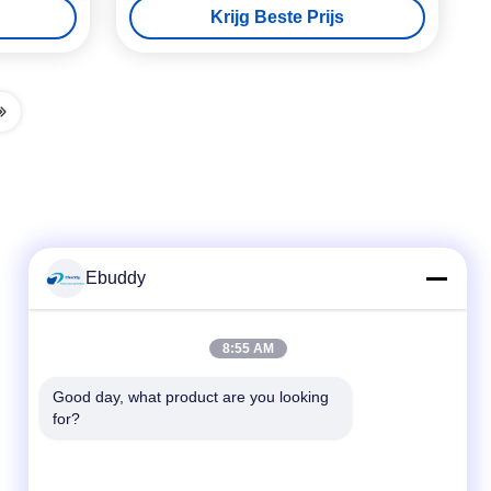
Krijg Beste Prijs
Ebuddy
Snel contact
8:55 AM
Telefoon
Good day, what product are you looking 
for?
00-86-15889616824
E-mail
Vicky@ebuddy-diycable.com