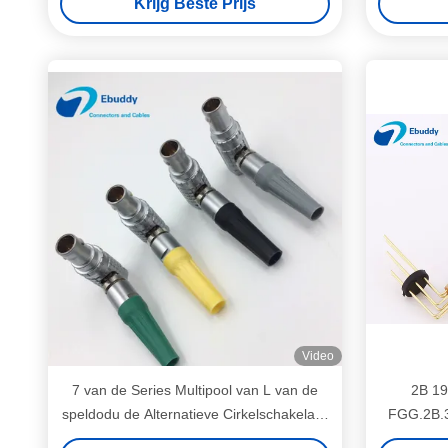
Krijg Beste Prijs
Video
7 van de Series Multipool van L van de
2B 19
speldodu de Alternatieve Cirkelschakelaar
FGG.2B.3
Schakelaars W20L0C-P07MCC00420S
Cirkelsch