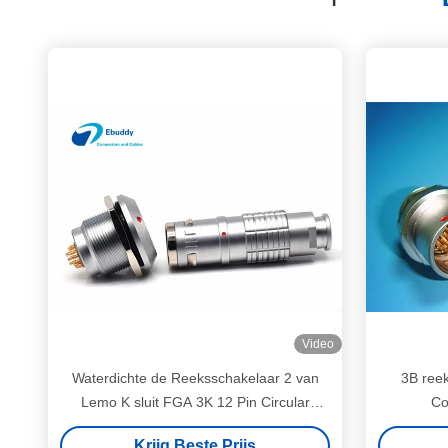
Video
Waterdichte de Reeksschakelaar 2 van
3B reek
Lemo K sluit FGA 3K 12 Pin Circular
Co
Connectors Male/Wijfje
EGG.3B
Krijg Beste Prijs