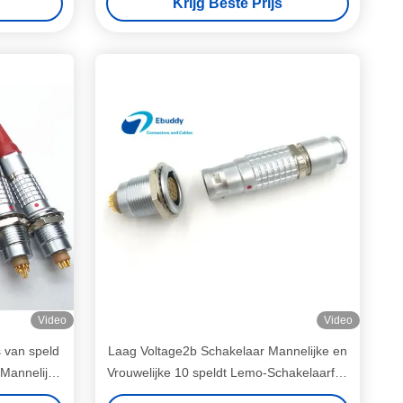
Krijg Beste Prijs
Video
Video
 van speld
Laag Voltage2b Schakelaar Mannelijke en
 Mannelijke
Vrouwelijke 10 speldt Lemo-Schakelaarfgg
/3B
EI