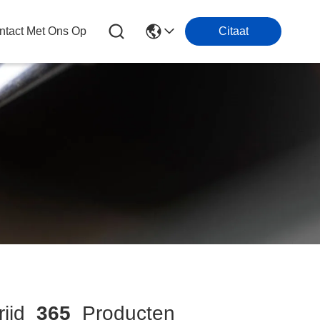
tact Met Ons Op
Citaat
rijd
365
Producten