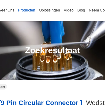
veer Ons
Producten
Oplossingen
Video
Blog
Neem Con
Zoekresultaat
kant
9 Pin Circular Connector ]
Wedst