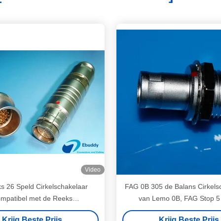
Video
s 26 Speld Cirkelschakelaar
FAG 0B 305 de Balans Cirkels
mpatibel met de Reeks
van Lemo 0B, FAG Stop 5
.26.CLAD van LEMO ODU 3B
Cirkelschakelaar
Krijg Beste Prijs
Krijg Beste Prijs