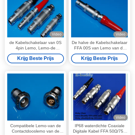
Video
Video
de Kabelschakelaar van 0S
De halve de Kabelschakelaar
4pin Lemo, Lemo-de
FFA 00S van Lemo van de
Schakelaars
Maanstop met Messing
Krijg Beste Prijs
Krijg Beste Prijs
FFA.0S.304.CLA van de
Chrome plateerde
Serie Sdraad
Huisvesting
Video
Compatibele Lemo-van de
IP68 waterdichte Coaxiale
Contactdooslemo van de
Digitale Kabel FFA 50Ω/75Ω