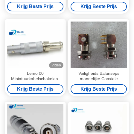
Serie Sera de
Compatibele Lemo
Krijg Beste Prijs
Krijg Beste Prijs
Kabelschakelaar
ERA.0S.304.CLL
Video
Lemo 00
Veiligheids Balanseps
Miniatuurkabelschakelaar
mannelijke Coaxiale
00S FFA.00.250 voor
Schakelaar voor de Gedrukte
Krijg Beste Prijs
Krijg Beste Prijs
Maatregeleninstrumenten
Steun van de Kringsraad