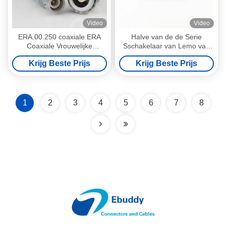
Video
Video
ERA.00.250 coaxiale ERA
Halve van de de Serie
Coaxiale Vrouwelijke
Sschakelaar van Lemo van
Contactdoos van Lemo van
de Maan Vrouwelijke
Krijg Beste Prijs
Krijg Beste Prijs
de Kabelschakelaar Mini 00
Contactdoos de ERA00s 0S
1S 50 IP Classificatie
1
2
3
4
5
6
7
8