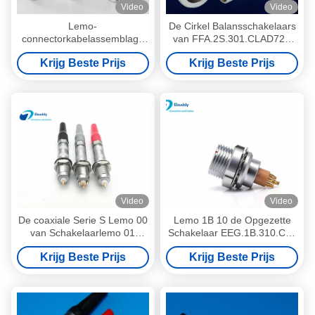
Video
Video
Lemo-
De Cirkel Balansschakelaars
connectorkabelassemblage
van FFA.2S.301.CLAD72Z
FGG 0B 1B 2B 3B 4B enkel-
Lemo/Lemo-Stijlschakelaar
Krijg Beste Prijs
Krijg Beste Prijs
of tweeledig
Video
Video
De coaxiale Serie S Lemo 00
Lemo 1B 10 de Opgezette
van Schakelaarlemo 01
Schakelaar EEG.1B.310.CLL
Grootte Mannelijke
van Pin Lemo Connector
Krijg Beste Prijs
Krijg Beste Prijs
Vrouwelijke FFA ERA met
Female Receptacle PCB
Grondspeld