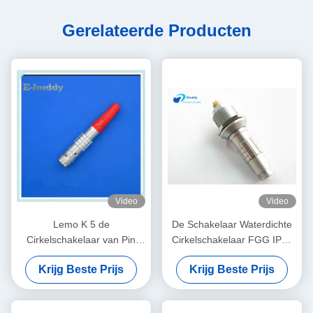
Gerelateerde Producten
Video
Video
Lemo K 5 de
De Schakelaar Waterdichte
Cirkelschakelaar van Pin
Cirkelschakelaar FGG IP68
Wire Connector Plug
0K 303 van de Lemokabel
Krijg Beste Prijs
Krijg Beste Prijs
Waterproof IP68