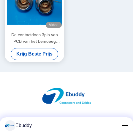
Video
De contactdoos 3pin van
PCB van het Lemoeeg
maakt cirkelschakelaar
Krijg Beste Prijs
geassembleerde
binnenvergaarbak waterdicht
Sociale media
Ebuddy