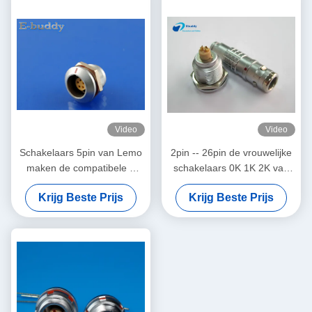
Video
Video
Schakelaars 5pin van Lemo
2pin -- 26pin de vrouwelijke
maken de compatibele K
schakelaars 0K 1K 2K van
series cirkelschakelaarsei 0K
het contactdoosfgg EI
Krijg Beste Prijs
Krijg Beste Prijs
305 vrouwelijke waterdicht
maken cirkelschakelaar
contactdoos
waterdicht