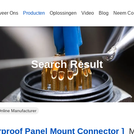
veer Ons
Producten
Oplossingen
Video
Blog
Neem Con
Search Result
Online Manufacturer
proof Panel Mount Connector ]
M