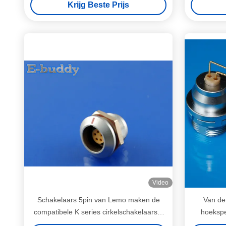
Krijg Beste Prijs
Video
Schakelaars 5pin van Lemo maken de
Van de
compatibele K series cirkelschakelaarsei
hoekspe
0K 305 vrouwelijke waterdicht contactdoos
schakela