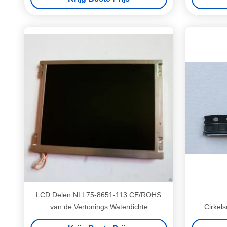
LCD Delen NLL75-8651-113 CE/ROHS
van de Vertonings Waterdichte
Cirkel
Cirkelschakelaar Goedkeuring
E