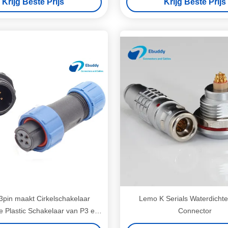
Krijg Beste Prijs
Krijg Beste Prijs
3pin maakt Cirkelschakelaar
Lemo K Serials Waterdicht
 Plastic Schakelaar van P3 en
Connector
SP1312/van S3 waterdicht