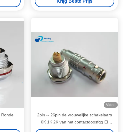
Krijg Beste Prijs
Video
e Ronde
2pin -- 26pin de vrouwelijke schakelaars
0K 1K 2K van het contactdoosfgg EI
maken cirkelschakelaar waterdicht