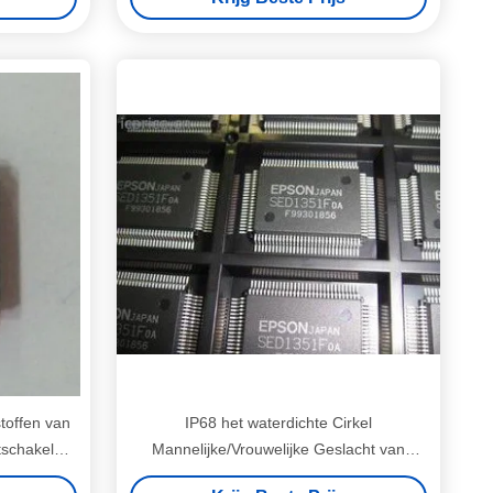
waterdicht
toffen van
IP68 het waterdichte Cirkel
tschakelaar
Mannelijke/Vrouwelijke Geslacht van
he
Schakelaarcompents SED1351F