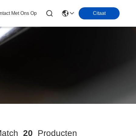
tact Met Ons Op
Citaat
atch
20
Producten