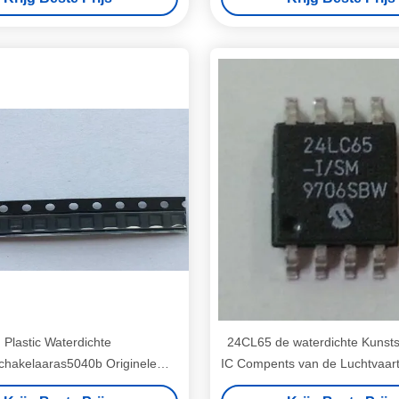
Contactdoos op
Plastic Waterdichte
24CL65 de waterdichte Kunsts
schakelaaras5040b Originele
IC Compents van de Luchtvaar
lektronische IC Delen
Originele Elektronisc