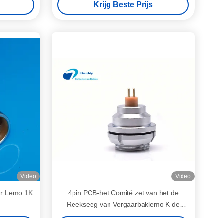
Krijg Beste Prijs
Video
Video
or Lemo 1K
4pin PCB-het Comité zet van het de
Reekseeg van Vergaarbaklemo K de
Achtercomité Opgezette Vrouwelijke