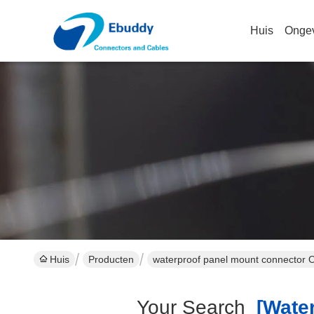
Huis
Onge
Huis
Producten
waterproof panel mount connector 
Your Search
[water