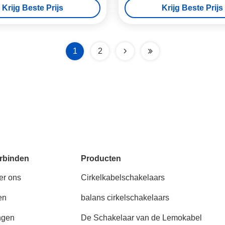
Krijg Beste Prijs
Krijg Beste Prijs
0K 302 van Lemo
1
2
rbinden
Producten
er ons
Cirkelkabelschakelaars
en
balans cirkelschakelaars
ngen
De Schakelaar van de Lemokabel