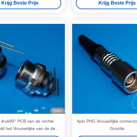
Krijg Beste Prijs
Krijg Beste Prijs
Video
 druk90° PCB van de rechte
4pin PHG Vrouwelijke connect
ld het Vrouwelijke van de de
Grootte
ar waterdichte schakelaar EEG