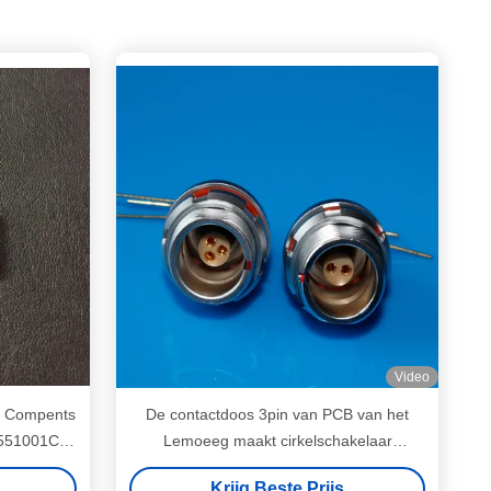
Video
C Compents
De contactdoos 3pin van PCB van het
C551001CF-
Lemoeeg maakt cirkelschakelaar
ssing
geassembleerde binnenvergaarbak
Krijg Beste Prijs