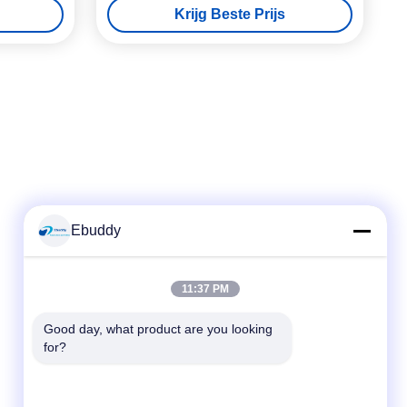
Krijg Beste Prijs
Contactdoos op
Ebuddy
Snel contact
11:37 PM
Telefoon
Good day, what product are you looking 
for?
00-86-15889616824
E-mail
Vicky@ebuddy-diycable.com