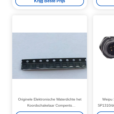
Krijg Beste Prijs
Originele Elektronische Waterdichte het
Weipu 
Koordschakelaar Compents
SP1310/de
TC5541001AF-70L van IC
van 