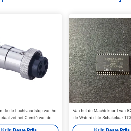
n de de Luchtvaartstop van het
Van het de Machtskoord van I
etaal zet het Comité van de
de Waterdichte Schakelaar T
elaarm16 Chassis Stop en
55L rf/Verlichtingstoepa
Krijg Beste Prijs
Krijg Beste Prijs