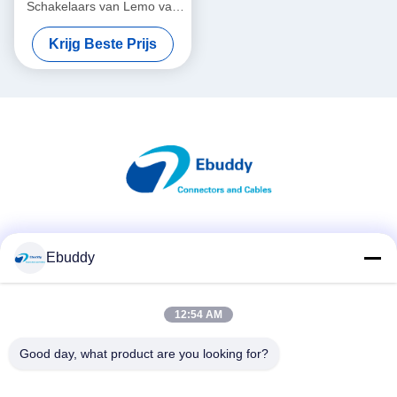
Schakelaars van Lemo van
de kabelschakelaar
Krijg Beste Prijs
Alternatieve Balans Cirkel
Mannelijke
Sociale media
Ebuddy
12:54 AM
Snel contact
Telefoon
Good day, what product are you looking for?
00-86-15889616824