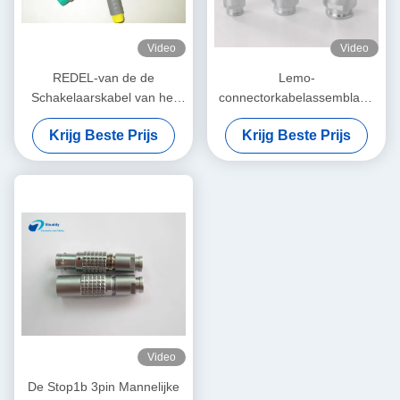
Video
Video
REDEL-van de de
Lemo-
Schakelaarskabel van het
connectorkabelassemblage
Reeksp Plastic Medische
FGG 0B 1B 2B 3B 4B enkel-
Krijg Beste Prijs
Krijg Beste Prijs
Substituut de Stoppag
of tweeledig
Balansschakelaar
Video
De Stop1b 3pin Mannelijke