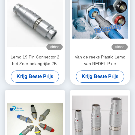
Video
Video
Lemo 19 Pin Connector 2
Van de reeks Plastic Lemo
het Zeer belangrijke 2B-
van REDEL P de
Model van de Grootte
Kabelschakelaar voor de
Krijg Beste Prijs
Krijg Beste Prijs
Mannelijke Stop FGC.2B.319
Medische schakelaar van de
de industrieendoscoop