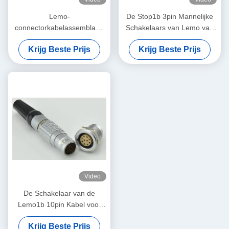
Lemo-
De Stop1b 3pin Mannelijke
connectorkabelassemblage
Schakelaars van Lemo van
FGG 0B 1B 2B 3B 4B enkel-
de kabelschakelaar
Krijg Beste Prijs
Krijg Beste Prijs
of tweeledig
Alternatieve Balans Cirkel
Mannelijke
Video
De Schakelaar van de
Lemo1b 10pin Kabel voor
GeoMax-Zenit 15/25 GNSS-
Krijg Beste Prijs
Ontvanger FGG.1B.310