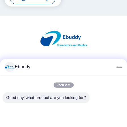
Sociale media
Ebuddy
7:20 AM
Snel contact
Telefoon
Good day, what product are you looking for?
00-86-15889616824
E-mail
Vicky@ebuddy-diycable.com