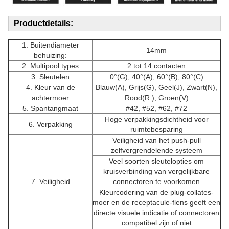
Productdetails:
1. Buitendiameter
14mm
behuizing:
2. Multipool types
2 tot 14 contacten
3. Sleutelen
0°
(
G), 40°(A), 60°(B), 80°(C)
4. Kleur van de
Blauw(A), Grijs(G), Geel(J), Zwart(N),
achtermoer
Rood(R ), Groen(V)
5. Spantangmaat
#42, #52, #62, #72
Hoge verpakkingsdichtheid voor
6. Verpakking
ruimtebesparing
Veiligheid van het push-pull
zelfvergrendelende systeem
Veel soorten sleutelopties om
kruisverbinding van vergelijkbare
7. Veiligheid
connectoren te voorkomen
Kleurcodering van de plug-collates-
moer en de receptacule-flens geeft een
directe visuele indicatie of connectoren
compatibel zijn of niet