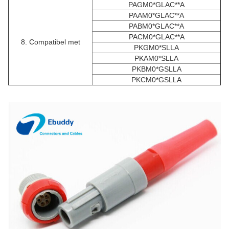
PAG
M0*
GLAC**A
PAA
M0*
GLAC**A
PAB
M0*
GLAC**A
PAC
M0*
GLAC**A
8. Compatibel met
PKG
M0*
SLLA
PKA
M0*
SLLA
PKB
M0*
GSLLA
PKC
M0*
GSLLA