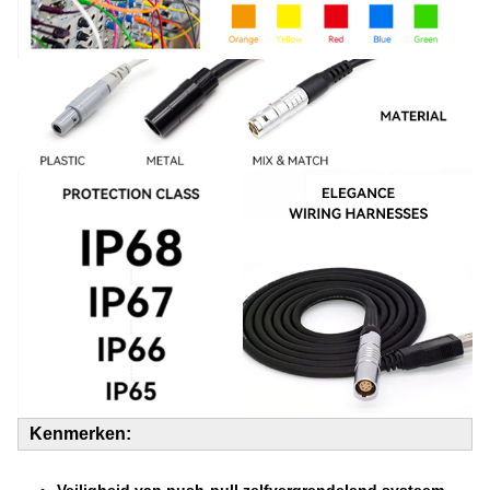
Kenmerken:
Veiligheid van push-pull zelfvergrendelend systeem