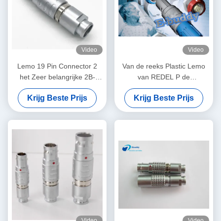
Video
Video
Lemo 19 Pin Connector 2
Van de reeks Plastic Lemo
het Zeer belangrijke 2B-
van REDEL P de
Model van de Grootte
Kabelschakelaar voor de
Krijg Beste Prijs
Krijg Beste Prijs
Mannelijke Stop FGC.2B.319
Medische schakelaar van de
de industrieendoscoop
Video
Video