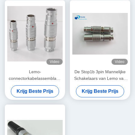
Video
Video
Lemo-
De Stop1b 3pin Mannelijke
connectorkabelassemblage
Schakelaars van Lemo van
FGG 0B 1B 2B 3B 4B enkel-
de kabelschakelaar
Krijg Beste Prijs
Krijg Beste Prijs
of tweeledig
Alternatieve Balans Cirkel
Mannelijke