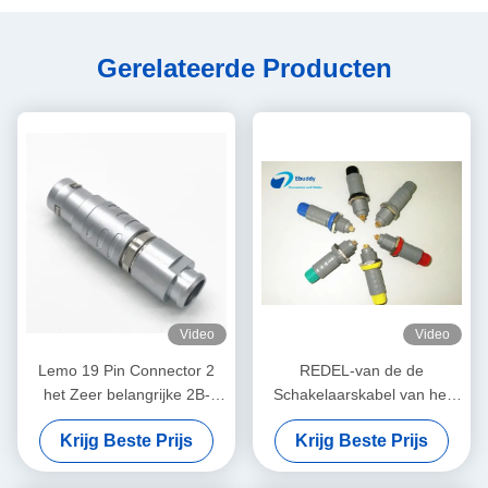
Gerelateerde Producten
Video
Video
Lemo 19 Pin Connector 2
REDEL-van de de
het Zeer belangrijke 2B-
Schakelaarskabel van het
Model van de Grootte
Reeksp Plastic Medische
Krijg Beste Prijs
Krijg Beste Prijs
Mannelijke Stop FGC.2B.319
Substituut de Stoppag
Balansschakelaar