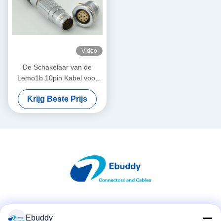
Video
De Schakelaar van de
Lemo1b 10pin Kabel voor
GeoMax-Zenit 15/25 GNSS-
Krijg Beste Prijs
Ontvanger FGG.1B.310
Sociale media
Ebuddy