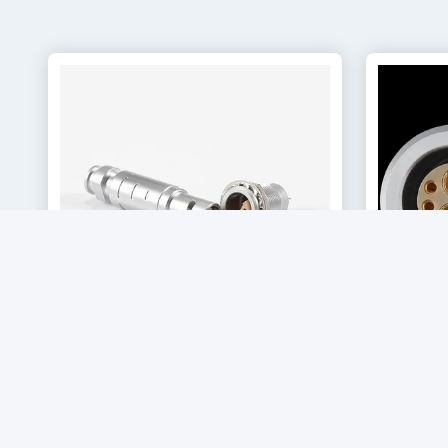
Video
Lemo coaxiale aansluiting FFA ERA-serie
M18 dubbel
Single-core Half-Moon Aviation Plug
Gemengde
Socket
s
Krijg Beste Prijs