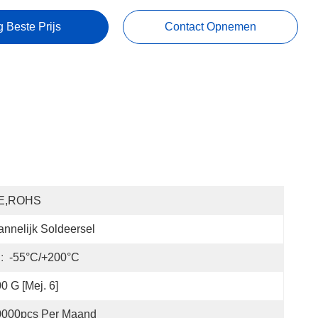
g Beste Prijs
Contact Opnemen
E,ROHS
nnelijk Soldeersel
:
-55°C/+200°C
0 G [Mej. 6]
0000pcs Per Maand