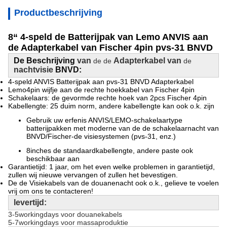
Productbeschrijving
8“ 4-speld de Batterijpak van Lemo ANVIS aan
de Adapterkabel van Fischer 4pin pvs-31 BNVD
De Beschrijving
van
Adapterkabel van
de de
de
nachtvisie
BNVD:
4-speld ANVIS Batterijpak aan pvs-31 BNVD Adapterkabel
Lemo4pin wijfje aan de rechte hoekkabel van Fischer 4pin
Schakelaars: de gevormde rechte hoek van 2pcs Fischer 4pin
Kabellengte: 25 duim norm, andere kabellengte kan ook o.k. zijn
Gebruik uw erfenis ANVIS/LEMO-schakelaartype
batterijpakken met moderne van de de schakelaarnacht van
BNVD/Fischer-de visiesystemen (pvs-31, enz.)
8inches de standaardkabellengte, andere paste ook
beschikbaar aan
Garantietijd: 1 jaar, om het even welke problemen in garantietijd,
zullen wij nieuwe vervangen of zullen het bevestigen.
De de Visiekabels van de douanenacht ook o.k., gelieve te voelen
vrij om ons te contacteren!
levertijd:
3-5workingdays voor douanekabels
5-7workingdays voor massaproduktie