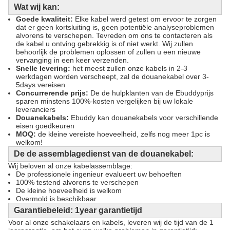
Wat wij kan:
Goede kwaliteit:
Elke kabel werd getest om ervoor te zorgen
dat er geen kortsluiting is, geen potentiële analyseproblemen
alvorens te verschepen. Tevreden om ons te contacteren als
de kabel u ontving gebrekkig is of niet werkt. Wij zullen
behoorlijk de problemen oplossen of zullen u een nieuwe
vervanging in een keer verzenden.
Snelle levering:
het meest zullen onze kabels in 2-3
werkdagen worden verscheept, zal de douanekabel over 3-
5days vereisen
Concurrerende prijs:
De de hulpklanten van de Ebuddyprijs
sparen minstens 100%-kosten vergelijken bij uw lokale
leveranciers
Douanekabels:
Ebuddy kan douanekabels voor verschillende
eisen goedkeuren
MOQ:
de kleine vereiste hoeveelheid, zelfs nog meer 1pc is
welkom!
De de assemblagedienst van de douanekabel:
Wij beloven al onze kabelassemblage:
De professionele ingenieur evalueert uw behoeften
100% testend alvorens te verschepen
De kleine hoeveelheid is welkom
Overmold is beschikbaar
Garantiebeleid: 1year garantietijd
Voor al onze schakelaars en kabels, leveren wij de tijd van de 1