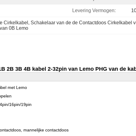
Levering Vermogen:
1
e Cirkelkabel
, 
Schakelaar van de de Contactdoos Cirkelkabel 
 van 0B Lemo
1B 2B 3B 4B kabel 2-32pin van Lemo PHG van de kabe
tibel met Lemo
ppelen
14pin/16pin/19pin
 contactdoos, mannelijke contactdoos