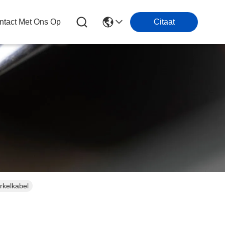
tact Met Ons Op
Citaat
rkelkabel