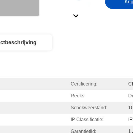
Krij
ctbeschrijving
Certificering:
C
Reeks:
De
Schokweerstand:
1
IP Classificatie:
I
Garantietijd:
1 