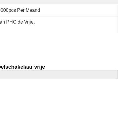
0000pcs Per Maand
van PHG de Vrije
, 
lschakelaar vrije