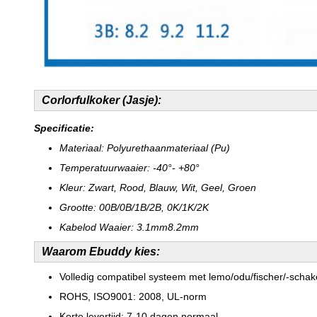
Corlorfulkoker (Jasje):
Specificatie:
Materiaal: Polyurethaanmateriaal (Pu)
Temperatuurwaaier: -40°- +80°
Kleur: Zwart, Rood, Blauw, Wit, Geel, Groen
Grootte: 00B/0B/1B/2B, 0K/1K/2K
Kabelod Waaier: 3.1mm8.2mm
Waarom Ebuddy kies:
Volledig compatibel systeem met lemo/odu/fischer/-schak
ROHS, ISO9001: 2008, UL-norm
Korte levertijd: 7-10 dagen normaal