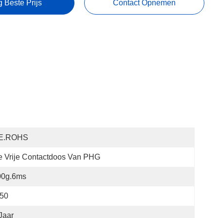
g Beste Prijs
Contact Opnemen
E.ROHS
 Vrije Contactdoos Van PHG
00g.6ms
P50
Jaar