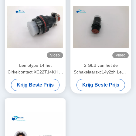
Video
Video
Lemotype 14 het
2 GLB van het de
Cirkelcontact XC22T14KH W
Schakelaarsxc14y2zh Lemo
van het de
Stof van de speld Vrouwelijk
Krijg Beste Prijs
Krijg Beste Prijs
Elektroschakelaarssoldeersel
Cirkelkabel voor
van de Speldkabel
Stop/Contactdoos