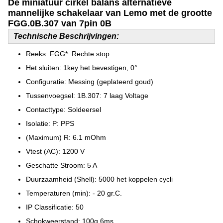
De miniatuur cirkel balans alternatieve
mannelijke schakelaar van Lemo met de grootte
FGG.0B.307 van 7pin 0B
Technische Beschrijvingen:
Reeks: FGG*: Rechte stop
Het sluiten: 1key het bevestigen, 0°
Configuratie: Messing (geplateerd goud)
Tussenvoegsel: 1B.307: 7 laag Voltage
Contacttype: Soldeersel
Isolatie: P: PPS
(Maximum) R: 6.1 mOhm
Vtest (AC): 1200 V
Geschatte Stroom: 5 A
Duurzaamheid (Shell): 5000 het koppelen cycli
Temperaturen (min): - 20 gr.C.
IP Classificatie: 50
Schokweerstand: 100g.6ms