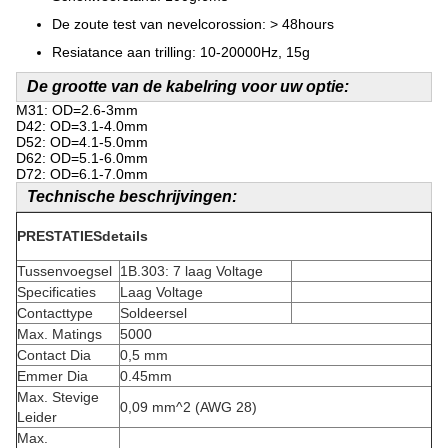
De zoute test van nevelcorossion: > 48hours
Resiatance aan trilling: 10-20000Hz, 15g
De grootte van de kabelring voor uw optie:
M31: OD=2.6-3mm
D42: OD=3.1-4.0mm
D52: OD=4.1-5.0mm
D62: OD=5.1-6.0mm
D72: OD=6.1-7.0mm
Technische beschrijvingen:
PRESTATIESdetails
Tussenvoegsel
1B.303: 7 laag Voltage
Specificaties
Laag Voltage
Contacttype
Soldeersel
Max. Matings
5000
Contact Dia
0,5 mm
Emmer Dia
0.45mm
Max. Stevige
0,09 mm^2 (AWG 28)
Leider
Max.