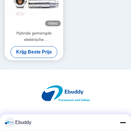
Video
Hybride gemengde
elektrische
vloeistofconnector Lemo
Krijg Beste Prijs
compatibele 2K 6+1 pin
mannelijke en vrouwelijke
connector
Sociale media
Ebuddy