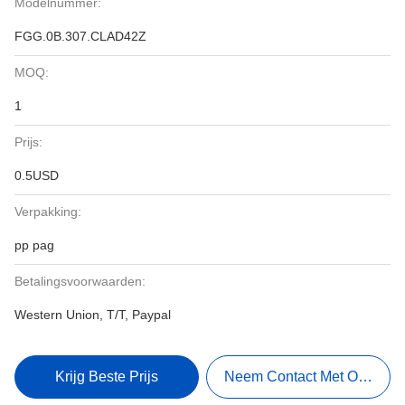
Modelnummer:
FGG.0B.307.CLAD42Z
MOQ:
1
Prijs:
0.5USD
Verpakking:
pp pag
Betalingsvoorwaarden:
Western Union, T/T, Paypal
Krijg Beste Prijs
Neem Contact Met Ons Op