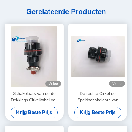
Gerelateerde Producten
Video
Video
Schakelaars van de de
De rechte Cirkel de
Dekkings Cirkelkabel van
Speldschakelaars van
BRE de Stofdichte 7 Speld
Stopshell maken 14 Speld
Krijg Beste Prijs
Krijg Beste Prijs
XC18T7ZH 5000 het
XC22T14KHP waterdicht
Koppelen Cycli