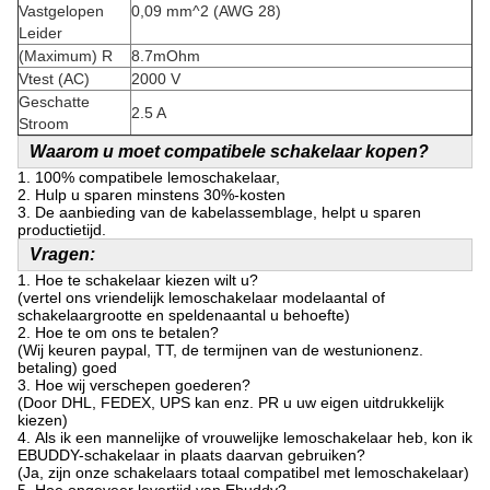
Vastgelopen
0,09 mm^2 (AWG 28)
Leider
(Maximum) R
8.7mOhm
Vtest (AC)
2000 V
Geschatte
2.5 A
Stroom
Waarom u moet compatibele schakelaar kopen?
1.
100% compatibele lemoschakelaar,
2. Hulp u sparen minstens 30%-kosten
3. De aanbieding van de kabelassemblage, helpt u sparen
productietijd.
Vragen:
1.
Hoe te schakelaar kiezen wilt u?
(vertel ons vriendelijk lemoschakelaar modelaantal of
schakelaargrootte en speldenaantal u behoefte)
2.
Hoe te om ons te betalen?
(Wij keuren paypal, TT, de termijnen van de westunionenz.
betaling) goed
3.
Hoe wij verschepen goederen?
(Door DHL, FEDEX, UPS kan enz. PR u uw eigen uitdrukkelijk
kiezen)
4.
Als ik een mannelijke of vrouwelijke lemoschakelaar heb, kon ik
EBUDDY-schakelaar in plaats daarvan gebruiken?
(Ja, zijn onze schakelaars totaal compatibel met lemoschakelaar)