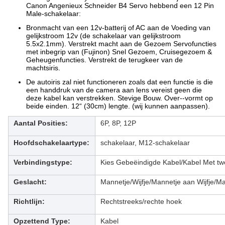
Canon Angenieux Schneider B4 Servo hebbend een 12 Pin
Male-schakelaar:
Bronmacht van een 12v-batterij of AC aan de Voeding van
gelijkstroom 12v (de schakelaar van gelijkstroom
5.5x2.1mm). Verstrekt macht aan de Gezoem Servofuncties
met inbegrip van (Fujinon) Snel Gezoem, Cruisegezoem &
Geheugenfuncties. Verstrekt de terugkeer van de
machtsiris.
De autoiris zal niet functioneren zoals dat een functie is die
een handdruk van de camera aan lens vereist geen die
deze kabel kan verstrekken. Stevige Bouw. Over--vormt op
beide einden. 12“ (30cm) lengte. (wij kunnen aanpassen).
Aantal Posities:
6P, 8P, 12P
Hoofdschakelaartype:
schakelaar, M12-schakelaar
Verbindingstype:
Kies Gebeëindigde Kabel/Kabel Met twe
Geslacht:
Mannetje/Wijfje/Mannetje aan Wijfje/Ma
Richtlijn:
Rechtstreeks/rechte hoek
Opzettend Type:
Kabel