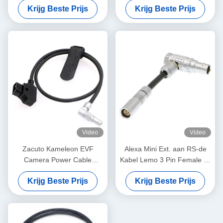
Krijg Beste Prijs
Krijg Beste Prijs
machtskabel kabel
Speld aan 16 speldt
rechtstreeks aan Juist
Contacttype
Video
Video
Zacuto Kameleon EVF
Alexa Mini Ext. aan RS-de
Camera Power Cable
Kabel Lemo 3 Pin Female To
Draaibaar Lemo Rechte
7 van de Machtsadapter Pin
Krijg Beste Prijs
Krijg Beste Prijs
Hoek 4 Pin Mannelijk Tot
Male
Omgekeerd D-Tap