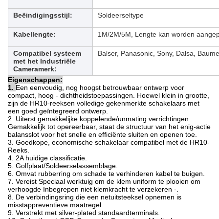
Beëindigingsstijl:
Soldeerseltype
Kabellengte:
1M/2M/5M, Lengte kan worden aangep
Compatibel systeem
Balser, Panasonic, Sony, Dalsa, Baume
met het Industriële
Cameramerk:
Eigenschappen:
1.
Een eenvoudig, nog hoogst betrouwbaar ontwerp voor
compact, hoog - dichtheidstoepassingen. Hoewel klein in grootte,
zijn de HR10-reeksen volledige gekenmerkte schakelaars met
een goed geïntegreerd ontwerp.
2. Uiterst gemakkelijke koppelende/unmating verrichtingen.
Gemakkelijk tot opereerbaar, staat de structuur van het enig-actie
balansslot voor het snelle en efficiënte sluiten en openen toe.
3. Goedkope, economische schakelaar compatibel met de HR10-
Reeks.
4. 2A huidige classificatie.
5. Golfplaat/Soldeerselassemblage.
6. Omvat rubberring om schade te verhinderen kabel te buigen.
7. Vereist Speciaal werktuig om de klem uniform te plooien om
verhoogde Inbegrepen niet klemkracht te verzekeren -.
8. De verbindingsring die een netuitsteeksel opnemen is
misstappreventieve maatregel.
9. Verstrekt met silver-plated standaardterminals.