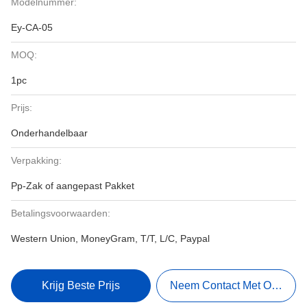
Modelnummer:
Ey-CA-05
MOQ:
1pc
Prijs:
Onderhandelbaar
Verpakking:
Pp-Zak of aangepast Pakket
Betalingsvoorwaarden:
Western Union, MoneyGram, T/T, L/C, Paypal
Krijg Beste Prijs
Neem Contact Met Ons Op