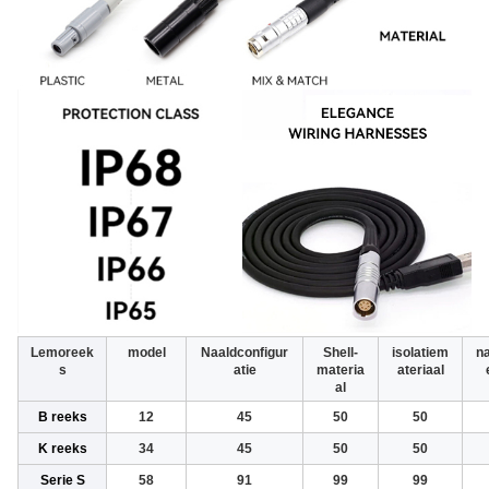
Lemoreek
model
Naaldconfigur
Shell-
isolatiem
n
s
atie
materia
ateriaal
al
B reeks
12
45
50
50
K reeks
34
45
50
50
Serie S
58
91
99
99