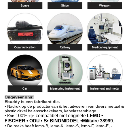
Ongeveer ons:
Ebuddy is een fabrikant die:
• Nadruk op de productie van & het uitvoeren van divers metaal &
plastic cirkel balansschakelaars, kabelassemblage.
100%
compatibel met originele
LEMO •
• Kan
zijn
FISCHER • ODU • S• BINDMIDDEL •Militaire 38999.
• De reeks heeft lemo-B,
lemo-K
,
lemo-S
,
lemo-F
,
lemo-E
, -