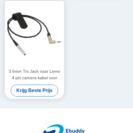
3.5mm Trs Jack naar Lemo
4 pin camera kabel voor
Easync Sync naar Red Epic
Krijg Beste Prijs
Time Code kabel