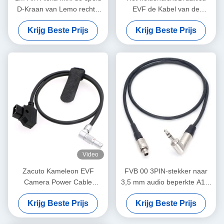
D-Kraan van Lemo rechte
EVF de Kabel van de
FGJ 2B 8 van de
Cameramacht Lemo 16
Krijg Beste Prijs
Krijg Beste Prijs
machtskabel kabel
Speld aan 16 speldt
rechtstreeks aan Juist
Contacttype
Video
Zacuto Kameleon EVF
FVB 00 3PIN-stekker naar
Camera Power Cable
3,5 mm audio beperkte A10-
Draaibaar Lemo Rechte
TX tijdcodekabel
Krijg Beste Prijs
Krijg Beste Prijs
Hoek 4 Pin Mannelijk Tot
Omgekeerd D-Tap