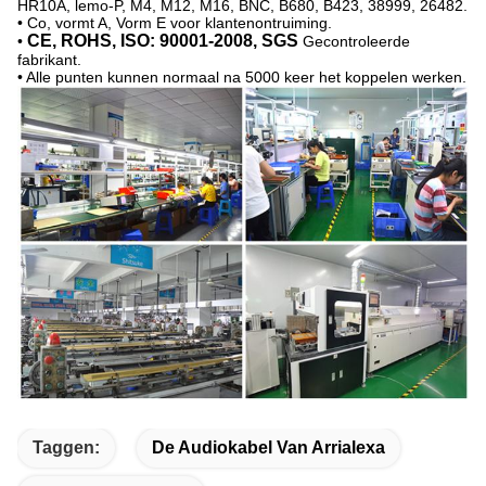
HR10A, lemo-P, M4, M12, M16, BNC, B680, B423, 38999, 26482.
• Co, vormt A, Vorm E voor klantenontruiming.
CE, ROHS, ISO: 90001-2008, SGS
•
Gecontroleerde
fabrikant.
• Alle punten kunnen normaal na 5000 keer het koppelen werken.
Taggen:
De Audiokabel Van Arrialexa