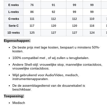
E reeks
76
91
99
99
L-reeks
86
92
99
99
G reeks
111
112
112
110
Serie C
117
120
120
116
1D reeks
125
127
127
124
Eigenschappen:
De beste prijs met lage kosten, bespaart u minstens 50%-
kosten.
100% compatibel met , of wij zullen u terugbetalen.
Andere Shell-stijl: vrouwelijke stop, mannelijke contactdoos,
vrouwelijke contactdoos.
Wijd gebruikend voor Audio/Video, medisch,
instrumentenapparaten.
De de assemblagedienst van de douanekabel is
beschikbaar.
Toepassing:
Medisch