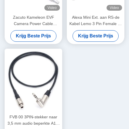
Video
Video
Zacuto Kameleon EVF
Alexa Mini Ext. aan RS-de
Camera Power Cable
Kabel Lemo 3 Pin Female To
Draaibaar Lemo Rechte
7 van de Machtsadapter Pin
Krijg Beste Prijs
Krijg Beste Prijs
Hoek 4 Pin Mannelijk Tot
Male
Omgekeerd D-Tap
FVB 00 3PIN-stekker naar
3,5 mm audio beperkte A10-