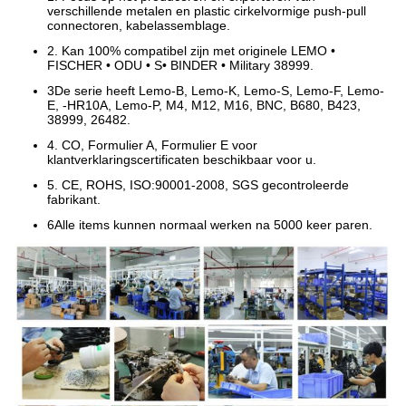
verschillende metalen en plastic cirkelvormige push-pull
connectoren, kabelassemblage.
2. Kan 100% compatibel zijn met originele LEMO •
FISCHER • ODU • S• BINDER • Military 38999.
3De serie heeft Lemo-B, Lemo-K, Lemo-S, Lemo-F, Lemo-
E, -HR10A, Lemo-P, M4, M12, M16, BNC, B680, B423,
38999, 26482.
4. CO, Formulier A, Formulier E voor
klantverklaringscertificaten beschikbaar voor u.
5. CE, ROHS, ISO:90001-2008, SGS gecontroleerde
fabrikant.
6Alle items kunnen normaal werken na 5000 keer paren.