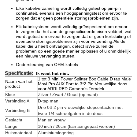
Elke kabelverzameling wordt volledig getest op pin-pin
continuïteit, evenals een hoogspanningstest om ervoor te
zorgen dat er geen potentiële storingsproblemen zijn.
Elk kabelsysteem wordt volledig geïnspecteerd om ervoor
te zorgen dat het aan de gespecificeerde eisen voldoet, wat
wordt getest om ervoor te zorgen dat er geen kortsluiting of
eventuele storingsproblemen zijn vóór verzending.Als de
kabel die u heeft ontvangen, defect isWe zullen de
problemen op een goede manier oplossen of u onmiddellijk
een nieuwe vervanging sturen.
Ondersteuning van OEM-kabels.
Specificatie:
- Ik weet het niet.
1 tot 3 Mini Power Splitter Box Cable D tap Male
Naam van het
Movi Pro AUX Port to 3*2 Pin Vrouwelijke doos
product
voor ARRI RED Camera's Teradek
Kleur
Zilver / Zwart / Goud (op maat)
Verbinding A
D-tap man
Drie 0B 2 pin vrouwelijke stopcontacten met
Verbinding B
twee 1/4 schroefgaten in de doos
Geslacht
Man en vrouw
Lange
10 inch / 26cm (kan aangepast worden)
Huismateriaal
Aluminiumlegering