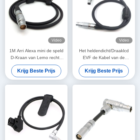
Video
Video
1M Arri Alexa mini de speld
Het heldendicht/Draaklcd
D-Kraan van Lemo rechte
EVF de Kabel van de
FGJ 2B 8 van de
Cameramacht Lemo 16
Krijg Beste Prijs
Krijg Beste Prijs
machtskabel kabel
Speld aan 16 speldt
rechtstreeks aan Juist
Contacttype