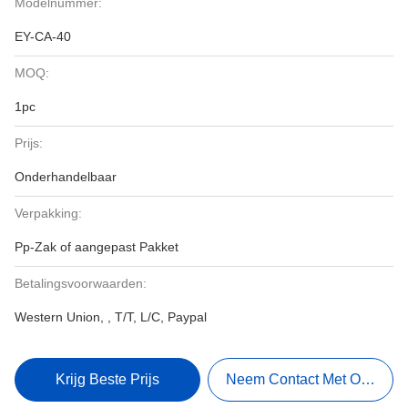
Modelnummer:
EY-CA-40
MOQ:
1pc
Prijs:
Onderhandelbaar
Verpakking:
Pp-Zak of aangepast Pakket
Betalingsvoorwaarden:
Western Union, , T/T, L/C, Paypal
Krijg Beste Prijs
Neem Contact Met Ons Op