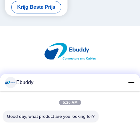
TX tijdcodekabel
Krijg Beste Prijs
Sociale media
Ebuddy
5:20 AM
Snel contact
Telefoon
Good day, what product are you looking for?
00-86-15889616824
E-mail