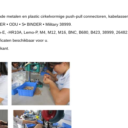
nde metalen en plastic cirkelvormige push-pull connectoren, kabelass
ER • ODU • S• BINDER • Military 38999.
o-E, -HR10A, Lemo-P, M4, M12, M16, BNC, B680, B423, 38999, 26482
ficaten beschikbaar voor u.
kant.