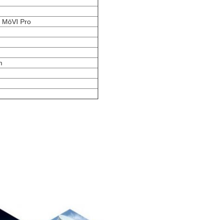
n MōVI Pro
m