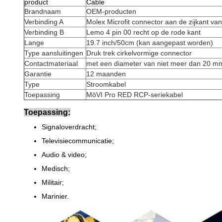
product
Cable
Brandnaam
OEM-producten
Verbinding A
Molex Microfit connector aan de zijkant va
Verbinding B
Lemo 4 pin 00 recht op de rode kant
Lange
19.7 inch/50cm (kan aangepast worden)
Type aansluitingen
Druk trek cirkelvormige connector
Contactmateriaal
met een diameter van niet meer dan 20 m
Garantie
12 maanden
Type
Stroomkabel
Toepassing
MōVI Pro RED RCP-seriekabel
Toepassing:
Signaloverdracht;
Televisiecommunicatie;
Audio & video;
Medisch;
Militair;
Marinier.