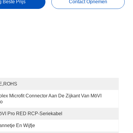
g Beste Prijs
Contact Opnemen
E,ROHS
lex Microfit Connector Aan De Zijkant Van MōVI 
ro
ōVI Pro RED RCP-Seriekabel
nnetje En Wijfje