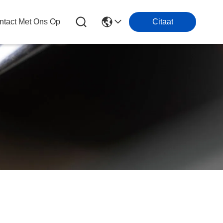
tact Met Ons Op
Citaat