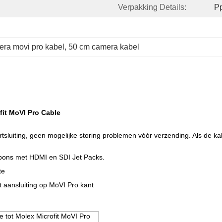
Verpakking Details:
Pp
ra movi pro kabel
, 
50 cm camera kabel
fit MoVI Pro Cable
rtsluiting, geen mogelijke storing problemen vóór verzending. Als de k
pons met HDMI en SDI Jet Packs.
te
t aansluiting op MōVI Pro kant
 tot Molex Microfit MoVI Pro