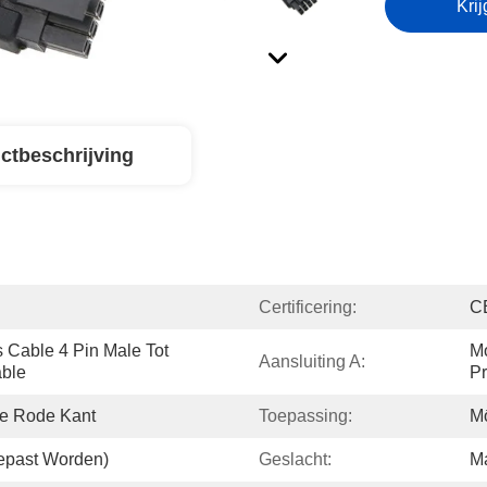
Krij
ctbeschrijving
Certificering:
C
Cable 4 Pin Male Tot 
Mo
Aansluiting A:
able
P
De Rode Kant
Toepassing:
M
epast Worden)
Geslacht:
Ma