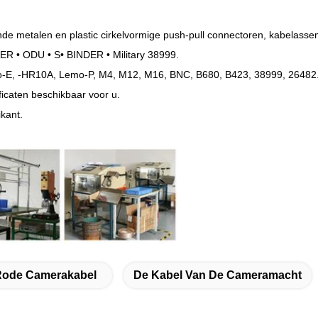
nde metalen en plastic cirkelvormige push-pull connectoren, kabelass
ER • ODU • S• BINDER • Military 38999.
o-E, -HR10A, Lemo-P, M4, M12, M16, BNC, B680, B423, 38999, 26482
ficaten beschikbaar voor u.
kant.
Rode Camerakabel
De Kabel Van De Cameramacht