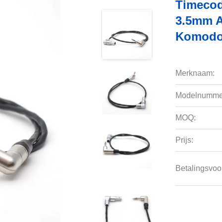
Timecod
3.5mm A
Komodo
Merknaam:
Modelnumme
MOQ:
Prijs:
Betalingsvoo