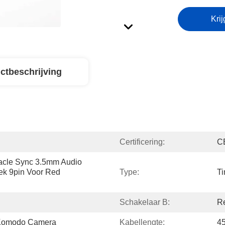
Krij
ctbeschrijving
Certificering:
C
acle Sync 3.5mm Audio 
k 9pin Voor Red 
Type:
T
Schakelaar B:
R
 Komodo Camera
Kabellengte:
45