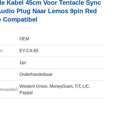
e Kabel 45cm Voor Tentacle Sync
udio Plug Naar Lemos 9pin Red
 Compatibel
OEM
r:
EY-CA-65
1pc
Onderhandelbaar
Western Union, MoneyGram, T/T, L/C,
rwaarden:
Paypal