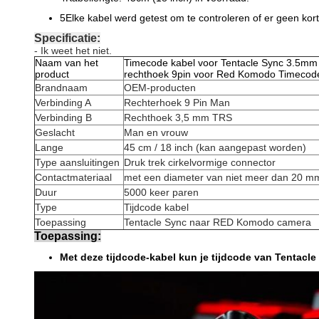
5Elke kabel werd getest om te controleren of er geen kor
Specificatie:
- Ik weet het niet.
Naam van het
Timecode kabel voor Tentacle Sync 3.5mm
product
rechthoek 9pin voor Red Komodo Timecod
Brandnaam
OEM-producten
Verbinding A
Rechterhoek 9 Pin Man
Verbinding B
Rechthoek 3,5 mm TRS
Geslacht
Man en vrouw
Lange
45 cm / 18 inch (kan aangepast worden)
Type aansluitingen
Druk trek cirkelvormige connector
Contactmateriaal
met een diameter van niet meer dan 20 m
Duur
5000 keer paren
Type
Tijdcode kabel
Toepassing
Tentacle Sync naar RED Komodo camera
Toepassing:
Met deze tijdcode-kabel kun je tijdcode van Tentac