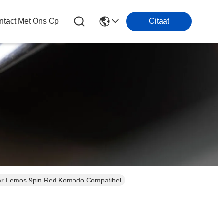
tact Met Ons Op
Citaat
aar Lemos 9pin Red Komodo Compatibel