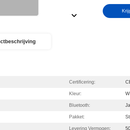
Krij
ctbeschrijving
Certificering:
C
Kleur:
Wi
Bluetooth:
J
Pakket:
S
Levering Vermogen:
5