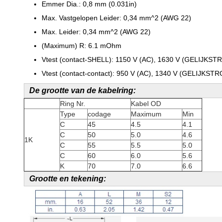
Emmer Dia.: 0,8 mm (0.031in)
Max. Vastgelopen Leider: 0,34 mm^2 (AWG 22)
Max. Leider: 0,34 mm^2 (AWG 22)
(Maximum) R: 6.1 mOhm
Vtest (contact-SHELL): 1150 V (AC), 1630 V (GELIJKS
Vtest (contact-contact): 950 V (AC), 1340 V (GELIJKST
De grootte van de kabelring:
Ring Nr.
Kabel OD
Type
codage
Maximum
Min
C
45
4.5
4.1
C
50
5.0
4.6
1K
C
55
5.5
5.0
C
60
6.0
5.6
K
70
7.0
6.6
Grootte en tekening: