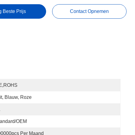
g Beste Prijs
Contact Opnemen
E,ROHS
t, Blauw, Roze
a
tandard/OEM
00000pcs Per Maand