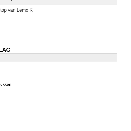
stop van Lemo K
CLAC
tukken