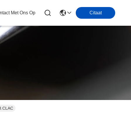
tact Met Ons Op
Citaat
08.CLAC