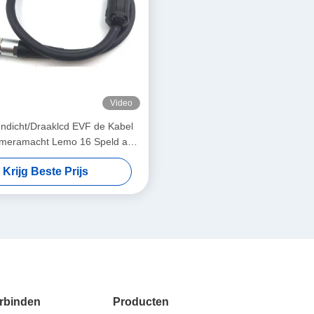
Video
endicht/Draaklcd EVF de Kabel
meramacht Lemo 16 Speld aan
eldt rechtstreeks aan Juist
Krijg Beste Prijs
Contacttype
rbinden
Producten