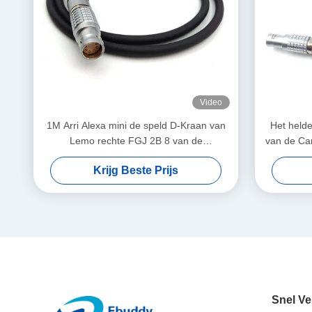
Video
1M Arri Alexa mini de speld D-Kraan van
Het held
Lemo rechte FGJ 2B 8 van de
van de Ca
machtskabel kabel
16 sp
Krijg Beste Prijs
Snel Ve