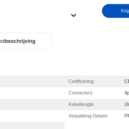
Krij
ctbeschrijving
Certificering:
C
Connector1:
4p
Kabellengte:
1M
Verpakking Details:
P