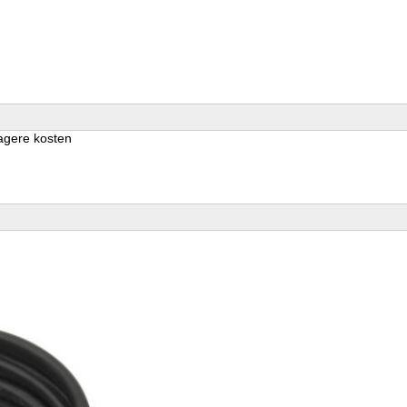
agere kosten
m