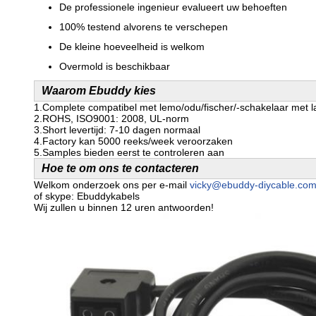
De professionele ingenieur evalueert uw behoeften
100% testend alvorens te verschepen
De kleine hoeveelheid is welkom
Overmold is beschikbaar
Waarom Ebuddy kies
1.Complete compatibel met lemo/odu/fischer/-schakelaar met l
2.ROHS, ISO9001: 2008, UL-norm
3.Short levertijd: 7-10 dagen normaal
4.Factory kan 5000 reeks/week veroorzaken
5.Samples bieden eerst te controleren aan
Hoe te om ons te contacteren
Welkom onderzoek ons per e-mail
vicky@ebuddy-diycable.co
of skype: Ebuddykabels
Wij zullen u binnen 12 uren antwoorden!