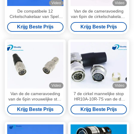
Video
Video
De compatibele 12
Van de de cameravoeding
Cirkelschakelaar van Speld
van 6pin de cirkelschakelaars
Hr10 voor Audio Correcte
CCD contactdoos HR10A-
Krijg Beste Prijs
Krijg Beste Prijs
Apparaten
7R-6SB van PCB
Video
Video
Van de de cameravoeding
7 de cirkel mannelijke stop
van de 6pin vrouwelijke stop
HR10A-10R-7S van de de
CCD de kabelschakelaar
schakelaars rechte hoek van
Krijg Beste Prijs
Krijg Beste Prijs
HR10A-7P-6S
speld