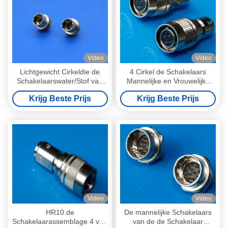
Video
Video
Lichtgewicht Cirkeldie de
4 Cirkel de Schakelaars
Schakelaarswater/Stof van
Mannelijke en Vrouwelijke
voor de Industriecamera
Schakelaar van speld voor
Krijg Beste Prijs
Krijg Beste Prijs
wordt beschermd
Audiotechnica
Video
Video
HR10 de
De mannelijke Schakelaars
Schakelaarassemblage 4 van
van de de Schakelaar