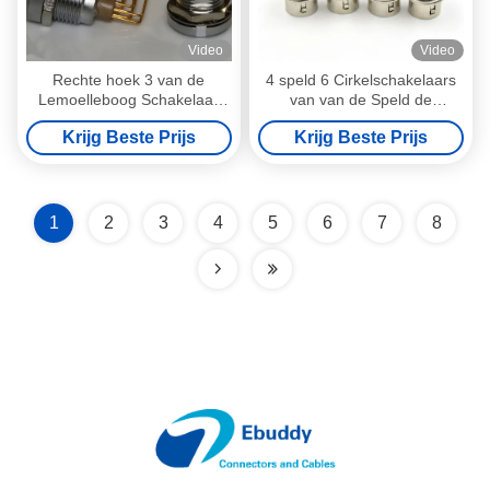
Video
Video
Rechte hoek 3 van de
4 speld 6 Cirkelschakelaars
Lemoelleboog Schakelaar
van van de Speld de
van de Speld de Vrouwelijke
Vrouwelijke Contactdoos
Krijg Beste Prijs
Krijg Beste Prijs
Contactdoos voor Gedrukte
HR10A-7R-4S/HR10A-7R-6S
Kringsraad
1
2
3
4
5
6
7
8