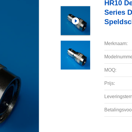
HR10 De
Series 
Speldsc
Merknaam:
Modelnumme
MOQ:
Prijs:
Leveringsterm
Betalingsvoo