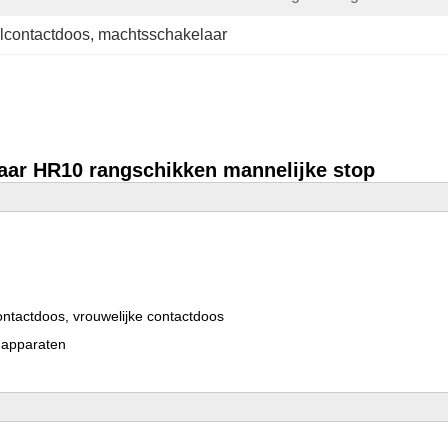
lcontactdoos
, 
machtsschakelaar
laar HR10 rangschikken mannelijke stop
 contactdoos, vrouwelijke contactdoos
napparaten