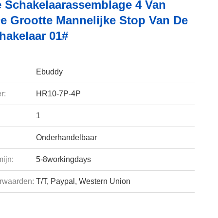
 Schakelaarassemblage 4 Van
De Grootte Mannelijke Stop Van De
hakelaar 01#
Ebuddy
r:
HR10-7P-4P
1
Onderhandelbaar
ijn:
5-8workingdays
rwaarden:
T/T, Paypal, Western Union