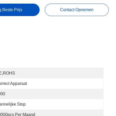
g Beste Prijs
Contact Opnemen
E,ROHS
rrect Apparaat
000
nnelijke Stop
0000pcs Per Maand