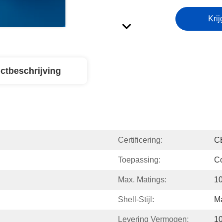
Krij
ctbeschrijving
Certificering:
C
Toepassing:
Co
Max. Matings:
1
Shell-Stijl:
Ma
Levering Vermogen:
1