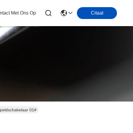
tact Met Ons Op
Citaat
 van de Speldschakelaar 01#