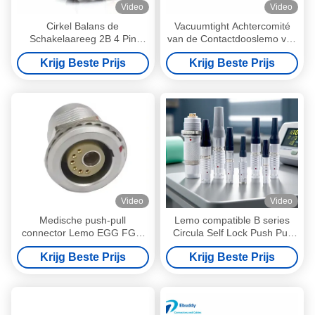
Video
Video
Cirkel Balans de
Vacuumtight Achtercomité
Schakelaareeg 2B 4 Pin
van de Contactdooslemo van
Female Socket
PCB Vrouwelijke Balans de
Krijg Beste Prijs
Krijg Beste Prijs
EEG.2B.304.CLL van Lemo
Schakelaarsheg Vergaarbak
Video
Video
Medische push-pull
Lemo compatible B series
connector Lemo EGG FGG
Circula Self Lock Push Pull
2B 6+1 Metalen 6 signaal 1
Connector for Test and
Krijg Beste Prijs
Krijg Beste Prijs
vloeibare invoer medisch
Measurement Deivces
paneel montage connector