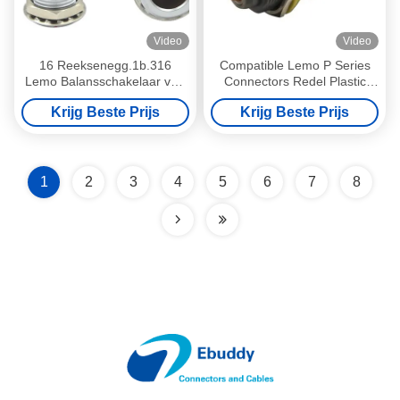
Video
Video
16 Reeksenegg.1b.316
Compatible Lemo P Series
Lemo Balansschakelaar van
Connectors Redel Plastic
Speld Vrouwelijke Lemo B
Push-Pull Self-Locking
Krijg Beste Prijs
Krijg Beste Prijs
voor Rode Cameramonitor
Connectors for Medical
Devices
1
2
3
4
5
6
7
8