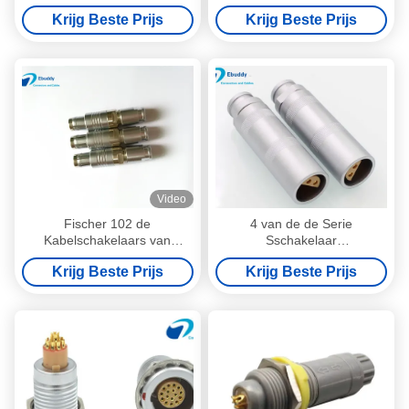
Coaxiale Mannelijke Stop
Krijg Beste Prijs
Krijg Beste Prijs
voor Onderzoekssonde
Video
Fischer 102 de
4 van de de Serie
Kabelschakelaars van
Sschakelaar
Groottefischer 4 Speld Cirkel
PCA.0S.304.CLLD van
Krijg Beste Prijs
Krijg Beste Prijs
Balansschakelaars
speldlemo van de de
Maanschakelaar Halve de
Stop Vrije Contactdoos