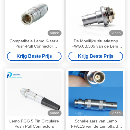
Video
Video
Compatibele Lemo K-serie
De Moeilijke situatiestop
Push-Pull Connector
FWG.0B.305 van de Lemo
Waterdicht IP68 Solder
Cirkel Balansschakelaar
Krijg Beste Prijs
Krijg Beste Prijs
Connector
FWG 0B 5pin
Video
Video
Lemo FGG 5 Pin Circulaire
Schakelaars van Lemo
Push Pull Connectors
FFA.1S van de Lemoffa de