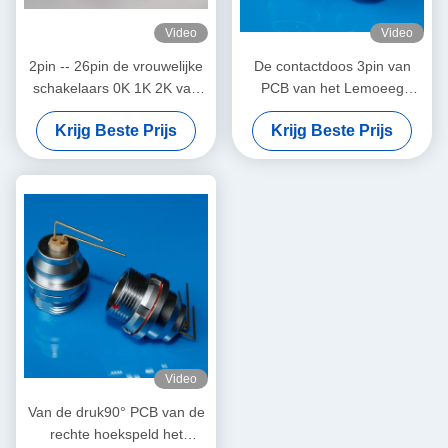
Video
Video
2pin -- 26pin de vrouwelijke
De contactdoos 3pin van
schakelaars 0K 1K 2K van
PCB van het Lemoeeg
het contactdoosfgg EI
maakt cirkelschakelaar
Krijg Beste Prijs
Krijg Beste Prijs
maken cirkelschakelaar
geassembleerde
waterdicht
binnenvergaarbak waterdicht
Video
Van de druk90° PCB van de
rechte hoekspeld het