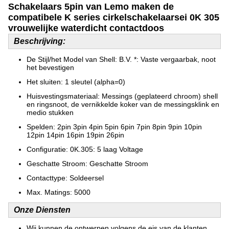
Schakelaars 5pin van Lemo maken de
compatibele K series cirkelschakelaarsei 0K 305
vrouwelijke waterdicht contactdoos
Beschrijving:
De Stijl/het Model van Shell: B.V. *: Vaste vergaarbak, noot
het bevestigen
Het sluiten: 1 sleutel (alpha=0)
Huisvestingsmateriaal: Messings (geplateerd chroom) shell
en ringsnoot, de vernikkelde koker van de messingsklink en
medio stukken
Spelden: 2pin 3pin 4pin 5pin 6pin 7pin 8pin 9pin 10pin
12pin 14pin 16pin 19pin 26pin
Configuratie: 0K.305: 5 laag Voltage
Geschatte Stroom: Geschatte Stroom
Contacttype: Soldeersel
Max. Matings: 5000
Onze Diensten
Wij kunnen de ontwerpen volgens de eis van de klanten