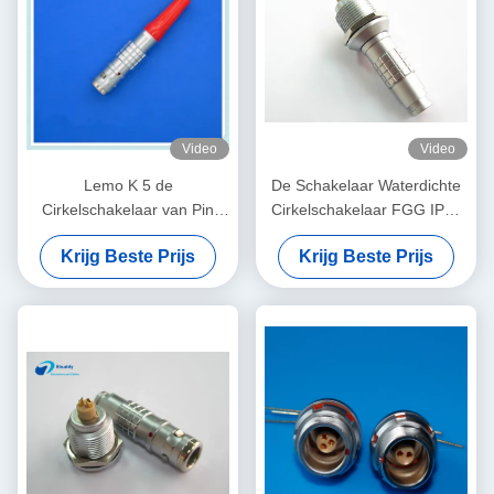
Video
Video
Lemo K 5 de
De Schakelaar Waterdichte
Cirkelschakelaar van Pin
Cirkelschakelaar FGG IP68
Wire Connector Plug
0K 303 van de Lemokabel
Krijg Beste Prijs
Krijg Beste Prijs
Waterproof IP68