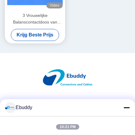
Video
3 Vrouwelijke
Balanscontactdoos van
speld de Plastic
Krijg Beste Prijs
Cirkelschakelaars voor PCB-
Lassen
Sociale media
Ebuddy
10:21 PM
Snel contact