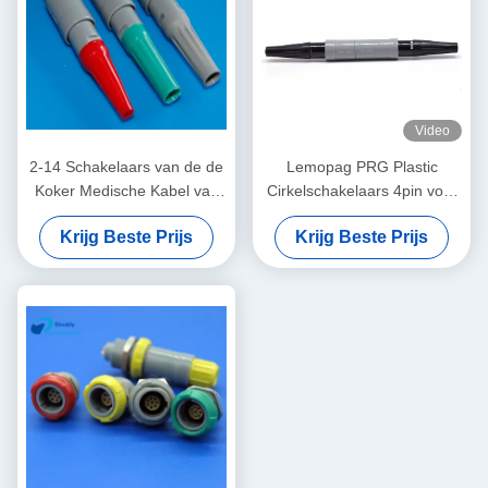
Video
2-14 Schakelaars van de de
Lemopag PRG Plastic
Koker Medische Kabel van
Cirkelschakelaars 4pin voor
Redel PAG van speld de
de Sonde van de
Krijg Beste Prijs
Krijg Beste Prijs
Plastic Cirkelschakelaars
Bloedzuurstof
voor Geduldige Monitor