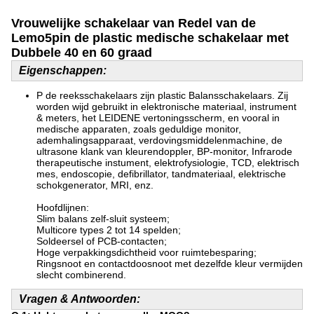
Vrouwelijke schakelaar van Redel van de
Lemo5pin de plastic medische schakelaar met
Dubbele 40 en 60 graad
Eigenschappen:
P de reeksschakelaars zijn plastic Balansschakelaars. Zij
worden wijd gebruikt in elektronische materiaal, instrument
& meters, het LEIDENE vertoningsscherm, en vooral in
medische apparaten, zoals geduldige monitor,
ademhalingsapparaat, verdovingsmiddelenmachine, de
ultrasone klank van kleurendoppler, BP-monitor, Infrarode
therapeutische instument, elektrofysiologie, TCD, elektrisch
mes, endoscopie, defibrillator, tandmateriaal, elektrische
schokgenerator, MRI, enz.
Hoofdlijnen:
Slim balans zelf-sluit systeem;
Multicore types 2 tot 14 spelden;
Soldeersel of PCB-contacten;
Hoge verpakkingsdichtheid voor ruimtebesparing;
Ringsnoot en contactdoosnoot met dezelfde kleur vermijden
slecht combinerend.
Vragen & Antwoorden: