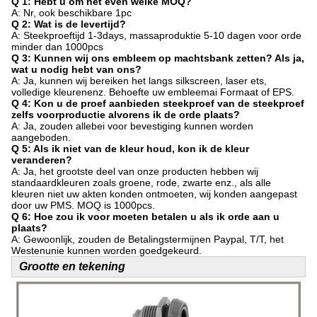
Q 1: Hebt u om het even welke MOQ?
A: Nr, ook beschikbare 1pc
Q 2: Wat is de levertijd?
A: Steekproeftijd 1-3days, massaproduktie 5-10 dagen voor orde
minder dan 1000pcs
Q 3: Kunnen wij ons embleem op machtsbank zetten? Als ja,
wat u nodig hebt van ons?
A: Ja, kunnen wij bereiken het langs silkscreen, laser ets,
volledige kleurenenz. Behoefte uw embleemai Formaat of EPS.
Q 4: Kon u de proef aanbieden steekproef van de steekproef
zelfs voorproductie alvorens ik de orde plaats?
A: Ja, zouden allebei voor bevestiging kunnen worden
aangeboden.
Q 5: Als ik niet van de kleur houd, kon ik de kleur
veranderen?
A: Ja, het grootste deel van onze producten hebben wij
standaardkleuren zoals groene, rode, zwarte enz., als alle
kleuren niet uw akten konden ontmoeten, wij konden aangepast
door uw PMS. MOQ is 1000pcs.
Q 6: Hoe zou ik voor moeten betalen u als ik orde aan u
plaats?
A: Gewoonlijk, zouden de Betalingstermijnen Paypal, T/T, het
Westenunie kunnen worden goedgekeurd.
Grootte en tekening