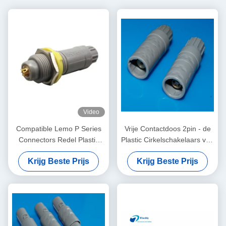
Video
Compatible Lemo P Series
Vrije Contactdoos 2pin - de
Connectors Redel Plastic
Plastic Cirkelschakelaars van
Push-Pull Self-Locking
14pin voor Kabelverbinding
Krijg Beste Prijs
Krijg Beste Prijs
Connectors for Medical
Devices