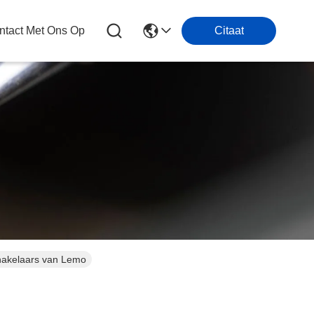
tact Met Ons Op
Citaat
chakelaars van Lemo