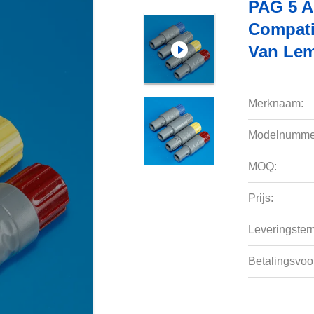
PAG 5 A
Compati
Van Le
Merknaam:
Modelnumme
MOQ:
Prijs:
Leveringsterm
Betalingsvoo