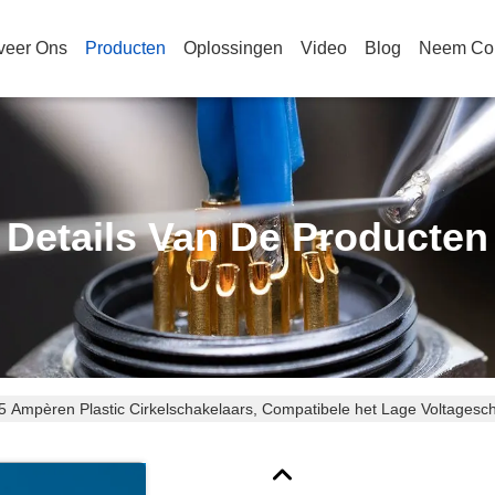
veer Ons
Producten
Oplossingen
Video
Blog
Neem Con
Details Van De Producten
 Ampèren Plastic Cirkelschakelaars, Compatibele het Lage Voltages