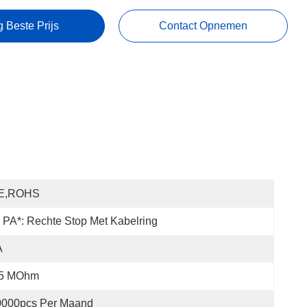
g Beste Prijs
Contact Opnemen
E,ROHS
PA*: Rechte Stop Met Kabelring
A
.5 MOhm
0000pcs Per Maand