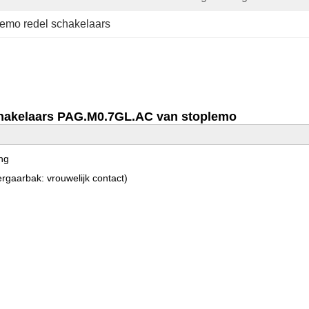
lemo redel schakelaars
schakelaars PAG.M0.7GL.AC van stoplemo
ing
ergaarbak: vrouwelijk contact)