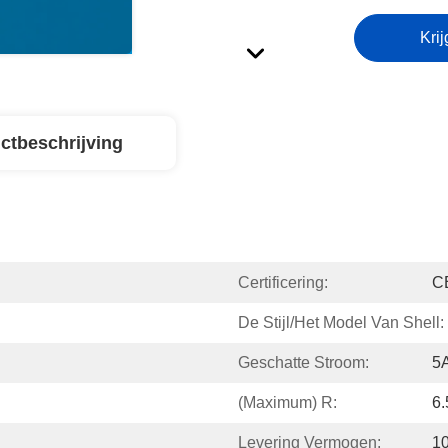
Krij
ctbeschrijving
Certificering:
C
De Stijl/het Model Van Shell:
Geschatte Stroom:
5
(Maximum) R:
6
Levering Vermogen:
1