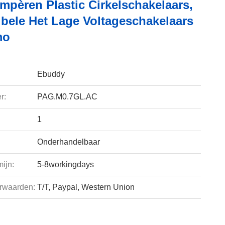
mpèren Plastic Cirkelschakelaars,
bele Het Lage Voltageschakelaars
mo
Ebuddy
r:
PAG.M0.7GL.AC
1
Onderhandelbaar
ijn:
5-8workingdays
rwaarden:
T/T, Paypal, Western Union