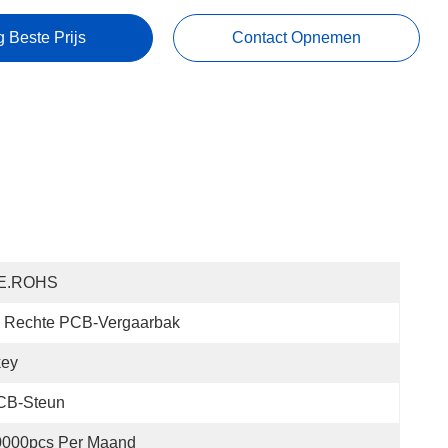
g Beste Prijs
Contact Opnemen
E.ROHS
Rechte PCB-Vergaarbak
key
CB-Steun
0000pcs Per Maand