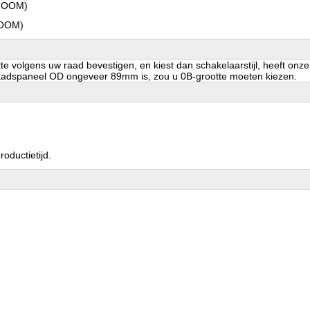
TROOM)
ROOM)
volgens uw raad bevestigen, en kiest dan schakelaarstijl, heeft onze 
 raadspaneel OD ongeveer 89mm is, zou u 0B-grootte moeten kiezen.
oductietijd.