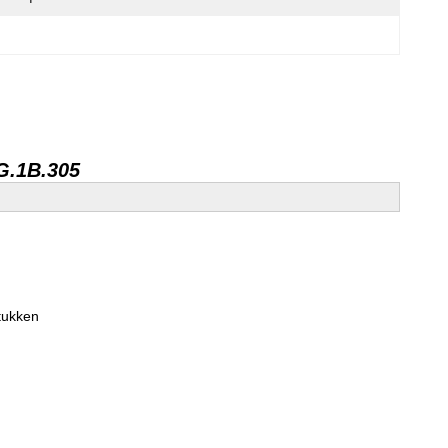
G.1B.305
tukken