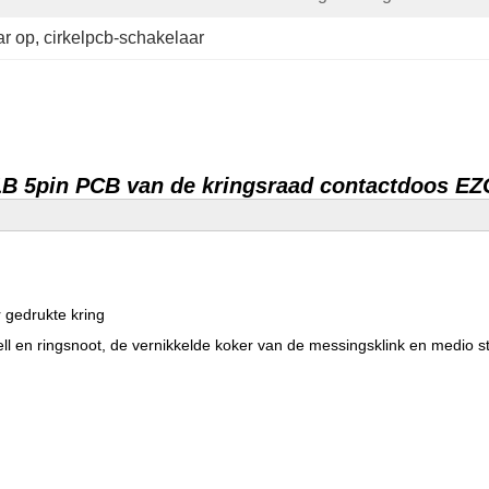
ar op
, 
cirkelpcb-schakelaar
1B 5pin PCB van de kringsraad contactdoos EZ
r gedrukte kring
ll en ringsnoot, de vernikkelde koker van de messingsklink en medio s