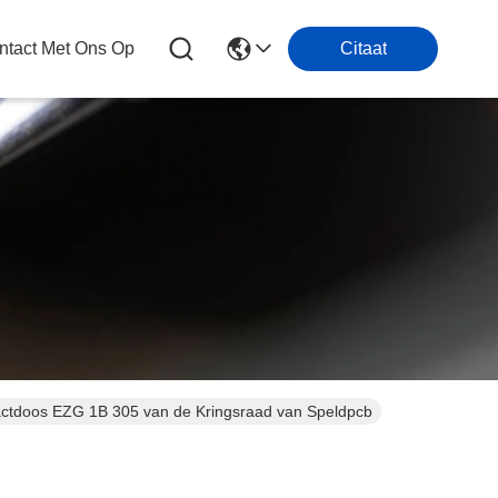
tact Met Ons Op
Citaat
actdoos EZG 1B 305 van de Kringsraad van Speldpcb