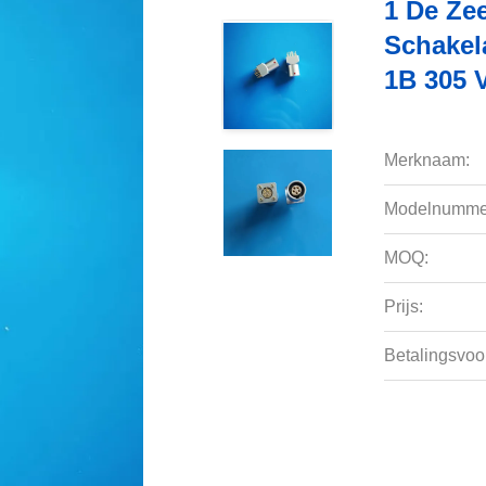
1 De Ze
Schakel
1B 305 
Merknaam:
Modelnumme
MOQ:
Prijs:
Betalingsvoo