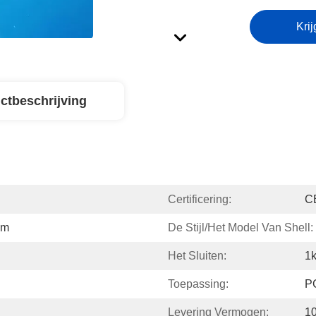
Krij
ctbeschrijving
Certificering:
C
om
De Stijl/het Model Van Shell:
Het Sluiten:
1
Toepassing:
P
Levering Vermogen:
1