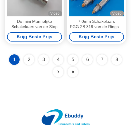
Video
Video
De mini Mannelijke
7.0mm Schakelaars
Schakelaars van de Stop
FGG.2B.319 van de Rings2b
Cirkelkabel Compatibel met 9
19pin de Cirkelkabel
Krijg Beste Prijs
Krijg Beste Prijs
Speldfgg 0B Grootte
1
2
3
4
5
6
7
8