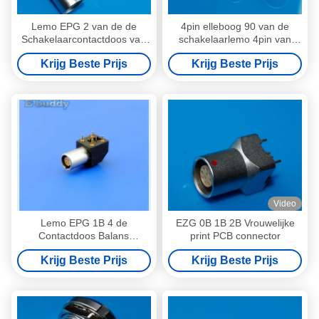
Lemo EPG 2 van de de
4pin elleboog 90 van de
Schakelaarcontactdoos van
schakelaarlemo 4pin van
Speldpcb van de de Rechte
graadpcb grootte van de de
Krijg Beste Prijs
Krijg Beste Prijs
hoek Gedrukte Kring de
kringsschakelaar EPG
Raadsschakelaar 90 Graad
0B/1B/2B/3B de compatibele
gedrukte
Video
Lemo EPG 1B 4 de
EZG 0B 1B 2B Vrouwelijke
Contactdoos Balans
print PCB connector
Cirkelschakelaar van
Krijg Beste Prijs
Krijg Beste Prijs
Speldpcb voor Comité het
Opzettende Gebruiken