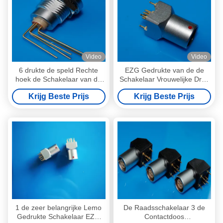
Video
Video
6 drukte de speld Rechte
EZG Gedrukte van de de
hoek de Schakelaar van de
Schakelaar Vrouwelijke Druk
Kringsraad, zetten PCB
van de Kringsraad de
Krijg Beste Prijs
Krijg Beste Prijs
Schakelaar op
Contactdoosschakelaar van
PCB
1 de zeer belangrijke Lemo
De Raadsschakelaar 3 de
Gedrukte Schakelaar EZG
Contactdoos