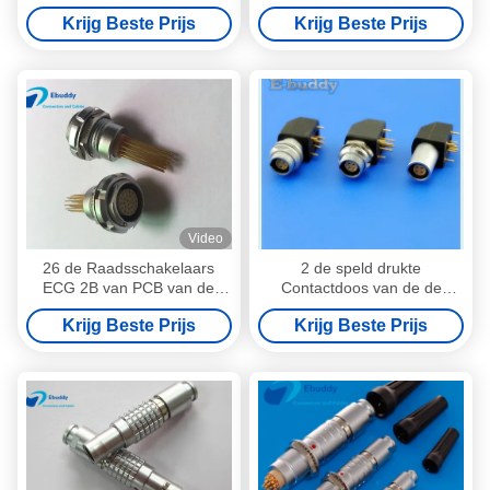
1B 5 de Contactdoos EZG 1B
EPG.0B.303.CLN van de
Krijg Beste Prijs
Krijg Beste Prijs
305 van de Kringsraad van
Lemopcb Gedrukte Kring van
Speldpcb
de Speldelleboog
Video
26 de Raadsschakelaars
2 de speld drukte
ECG 2B van PCB van de
Contactdoos van de de
Speld Vrouwelijke
Schakelaar de Achtercomité
Krijg Beste Prijs
Krijg Beste Prijs
Contactdoos met 2 Noten
Geïnstalleerde Elleboog van
Vaste Vergaarbak
de Kringsraad