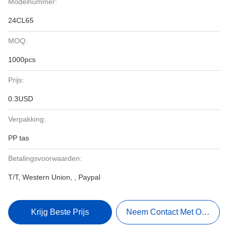
Modelnummer:
24CL65
MOQ:
1000pcs
Prijs:
0.3USD
Verpakking:
PP tas
Betalingsvoorwaarden:
T/T, Western Union, , Paypal
Krijg Beste Prijs
Neem Contact Met Ons Op