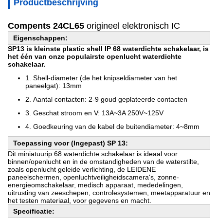
Productbeschrijving
Compents 24CL65
origineel elektronisch IC
Eigenschappen:
SP13 is kleinste plastic shell IP 68 waterdichte schakelaar, is
het één van onze populairste openlucht waterdichte
schakelaar.
1.
Shell-diameter (de het knipseldiameter van het
paneelgat): 13mm
2.
Aantal contacten: 2-9 goud geplateerde contacten
3.
Geschat stroom en V: 13A~3A 250V~125V
4.
Goedkeuring van de kabel de buitendiameter: 4~8mm
Toepassing voor (Ingepast) SP 13:
Dit miniatuurip 68 waterdichte schakelaar is ideaal voor
binnen/openlucht en in de omstandigheden van de waterstilte,
zoals openlucht geleide verlichting, de LEIDENE
paneelschermen, openluchtveiligheidscamera's, zonne-
energieomschakelaar, medisch apparaat, mededelingen,
uitrusting van zeeschepen, controlesystemen, meetapparatuur en
het testen materiaal, voor gegevens en macht.
Specificatie: