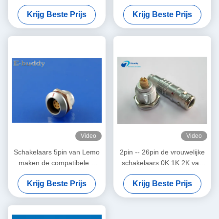
Wire Connector Plug
0K 303 van de Lemokabel
Krijg Beste Prijs
Krijg Beste Prijs
Waterproof IP68
Video
Video
Schakelaars 5pin van Lemo
2pin -- 26pin de vrouwelijke
maken de compatibele K
schakelaars 0K 1K 2K van
series cirkelschakelaarsei 0K
het contactdoosfgg EI
Krijg Beste Prijs
Krijg Beste Prijs
305 vrouwelijke waterdicht
maken cirkelschakelaar
contactdoos
waterdicht