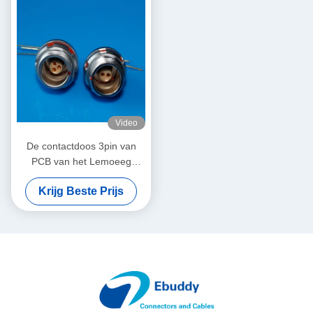
Video
De contactdoos 3pin van
PCB van het Lemoeeg
maakt cirkelschakelaar
Krijg Beste Prijs
geassembleerde
binnenvergaarbak waterdicht