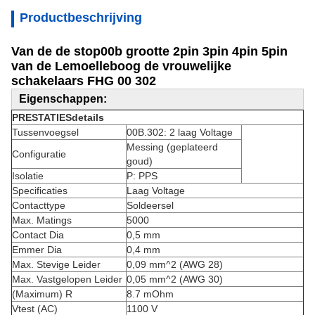
Productbeschrijving
Van de de stop00b grootte 2pin 3pin 4pin 5pin
van de Lemoelleboog de vrouwelijke
schakelaars FHG 00 302
Eigenschappen:
PRESTATIESdetails
Tussenvoegsel
00B.302: 2 laag Voltage
Messing (geplateerd
Configuratie
goud)
Isolatie
P: PPS
Specificaties
Laag Voltage
Contacttype
Soldeersel
Max. Matings
5000
Contact Dia
0,5 mm
Emmer Dia
0,4 mm
Max. Stevige Leider
0,09 mm^2 (AWG 28)
Max. Vastgelopen Leider
0,05 mm^2 (AWG 30)
(Maximum) R
8.7 mOhm
Vtest (AC)
1100 V