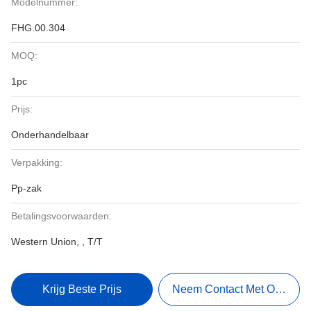
Modelnummer:
FHG.00.304
MOQ:
1pc
Prijs:
Onderhandelbaar
Verpakking:
Pp-zak
Betalingsvoorwaarden:
Western Union, , T/T
Krijg Beste Prijs
Neem Contact Met Ons Op