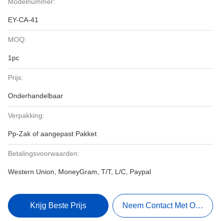
Modelnummer:
EY-CA-41
MOQ:
1pc
Prijs:
Onderhandelbaar
Verpakking:
Pp-Zak of aangepast Pakket
Betalingsvoorwaarden:
Western Union, MoneyGram, T/T, L/C, Paypal
Krijg Beste Prijs
Neem Contact Met Ons Op