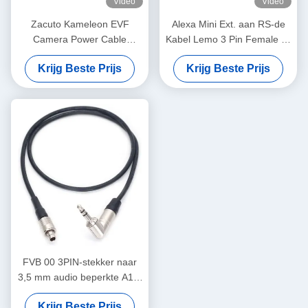
Video
Video
Zacuto Kameleon EVF
Alexa Mini Ext. aan RS-de
Camera Power Cable
Kabel Lemo 3 Pin Female To
Draaibaar Lemo Rechte
7 van de Machtsadapter Pin
Krijg Beste Prijs
Krijg Beste Prijs
Hoek 4 Pin Mannelijk Tot
Male
Omgekeerd D-Tap
FVB 00 3PIN-stekker naar
3,5 mm audio beperkte A10-
TX tijdcodekabel
Krijg Beste Prijs