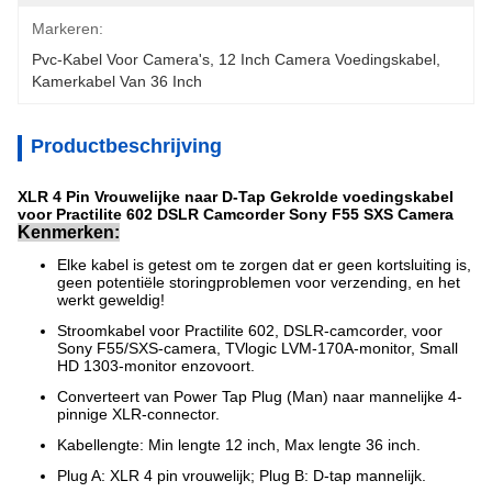
Markeren:
Pvc-Kabel Voor Camera's
, 
12 Inch Camera Voedingskabel
, 
Kamerkabel Van 36 Inch
Productbeschrijving
XLR 4 Pin Vrouwelijke naar D-Tap Gekrolde voedingskabel
voor Practilite 602 DSLR Camcorder Sony F55 SXS Camera
Kenmerken:
Elke kabel is getest om te zorgen dat er geen kortsluiting is,
geen potentiële storingproblemen voor verzending, en het
werkt geweldig!
Stroomkabel voor Practilite 602, DSLR-camcorder, voor
Sony F55/SXS-camera, TVlogic LVM-170A-monitor, Small
HD 1303-monitor enzovoort.
Converteert van Power Tap Plug (Man) naar mannelijke 4-
pinnige XLR-connector.
Kabellengte: Min lengte 12 inch, Max lengte 36 inch.
Plug A: XLR 4 pin vrouwelijk; Plug B: D-tap mannelijk.