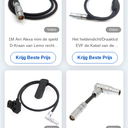
Video
Video
1M Arri Alexa mini de speld
Het heldendicht/Draaklcd
D-Kraan van Lemo rechte
EVF de Kabel van de
FGJ 2B 8 van de
Cameramacht Lemo 16
Krijg Beste Prijs
Krijg Beste Prijs
machtskabel kabel
Speld aan 16 speldt
rechtstreeks aan Juist
Contacttype