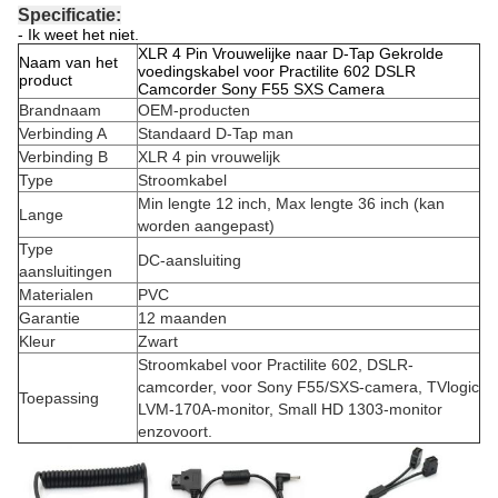
Specificatie:
- Ik weet het niet.
XLR 4 Pin Vrouwelijke naar D-Tap Gekrolde
Naam van het
voedingskabel voor Practilite 602 DSLR
product
Camcorder Sony F55 SXS Camera
Brandnaam
OEM-producten
Verbinding A
Standaard D-Tap man
Verbinding B
XLR 4 pin vrouwelijk
Type
Stroomkabel
Min lengte 12 inch, Max lengte 36 inch (kan
Lange
worden aangepast)
Type
DC-aansluiting
aansluitingen
Materialen
PVC
Garantie
12 maanden
Kleur
Zwart
Stroomkabel voor Practilite 602, DSLR-
camcorder, voor Sony F55/SXS-camera, TVlogic
Toepassing
LVM-170A-monitor, Small HD 1303-monitor
enzovoort.