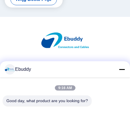
Sociale media
Ebuddy
9:16 AM
Snel contact
Telefoon
Good day, what product are you looking for?
00-86-15889616824
E-mail
Vicky@ebuddy-diycable.com