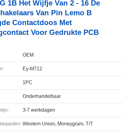
 1B Het Wijfje Van 2 - 16 De
hakelaars Van Pin Lemo B
gde Contactdoos Met
gcontact Voor Gedrukte PCB
OEM
r:
Ey-M712
1PC
Onderhandelbaar
ijn:
3-7 werkdagen
rwaarden:
Western Union, Moneygram, T/T