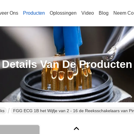
veer Ons
Producten
Oplossingen
Video
Blog
Neem Con
Details Van De Producten
eks
FGG ECG 1B het Wijfje van 2 - 16 de Reeksschakelaars van Pi
Gedrukte PCB