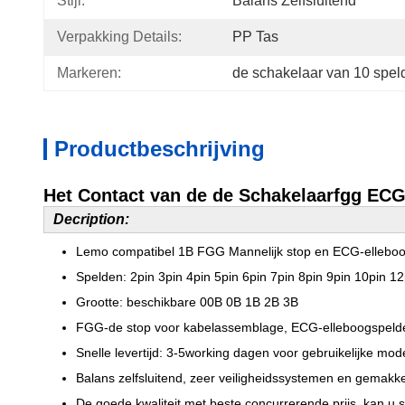
Stijl:
Balans Zelfsluitend
Verpakking Details:
PP Tas
Markeren:
de schakelaar van 10 spe
Productbeschrijving
Het Contact van de de Schakelaarfgg EC
Decription:
Lemo compatibel 1B FGG Mannelijk stop en ECG-elleboo
Spelden: 2pin 3pin 4pin 5pin 6pin 7pin 8pin 9pin 10pin 1
Grootte: beschikbare 00B 0B 1B 2B 3B
FGG-de stop voor kabelassemblage, ECG-elleboogspelden
Snelle levertijd: 3-5working dagen voor gebruikelijke mod
Balans zelfsluitend, zeer veiligheidssystemen en gemakke
De goede kwaliteit met beste concurrerende prijs, kan u