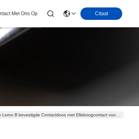
tact Met Ons Op
Citaat
n Lemo B bevestigde Contactdoos met Elleboogcontact voor