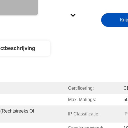
Krij
ctbeschrijving
Certificering:
C
Max. Matings:
5
(rechtstreeks Of 
IP Classificatie:
I