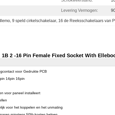
Schokweerstand:
1
Levering Vermogen:
9
ldlemo
, 
9 speld cirkelschakelaar
, 
16 de Reeksschakelaars van 
G 1B 2 -16 Pin Female Fixed Socket With Elle
gcontact voor Gedrukte PCB
2pin 14pin 16pin
 voor paneel installeert
ellen
lijk voor het koppelen en het unmating
 sparen minstens 50%-kosten helpen