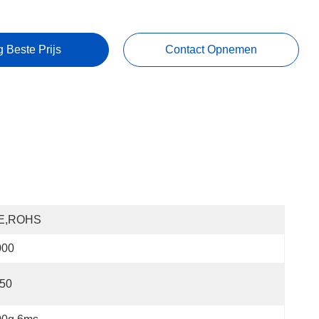
g Beste Prijs
Contact Opnemen
E,ROHS
000
P50