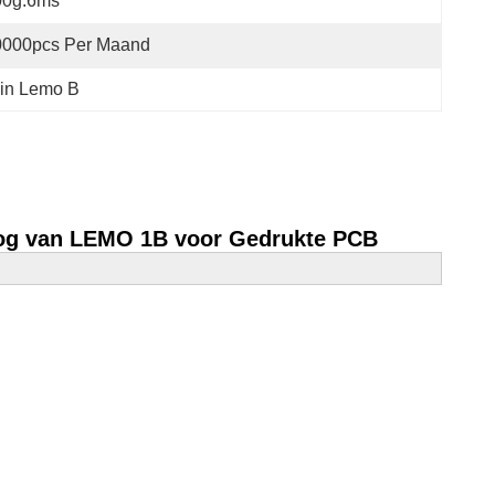
00g.6ms
0000pcs Per Maand
Pin Lemo B
boog van LEMO 1B voor Gedrukte PCB