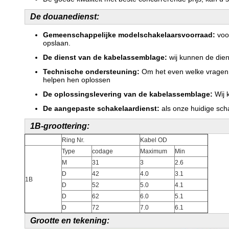
De douanedienst:
Gemeenschappelijke modelschakelaarsvoorraad:
voor
opslaan.
De dienst van de kabelassemblage:
wij kunnen de dien
Technische ondersteuning:
Om het even welke vragen o
helpen hen oplossen
De oplossingslevering van de kabelassemblage:
Wij 
De aangepaste schakelaardienst:
als onze huidige sch
1B-groottering:
Ring Nr.
Kabel OD
Type
codage
Maximum
Min
M
31
3
2.6
D
42
4.0
3.1
1B
D
52
5.0
4.1
D
62
6.0
5.1
D
72
7.0
6.1
Grootte en tekening: