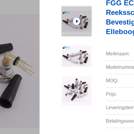
FGG ECG
Reekssc
Bevesti
Elleboo
Merknaam:
Modelnumme
MOQ:
Prijs:
Leveringsterm
Betalingsvoo