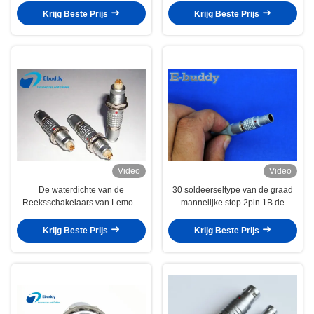
Speldlemo
305 CLL
Krijg Beste Prijs
Krijg Beste Prijs
Video
Video
De waterdichte van de
30 soldeerseltype van de graad
Reeksschakelaars van Lemo B
mannelijke stop 2pin 1B de
Stop van de het Metaal
Reeksschakelaars
Mannelijke Schakelaar
FGA.1B.302.CLAD van Lemo B
Krijg Beste Prijs
Krijg Beste Prijs
FGG.0B.306.CLAD52Z
zelfsluitende