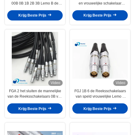
00B 0B 1B 2B 3B Lemo B de
en vrouwelijke schakelaar
alternatieve 2-32 spelden voor
FGG.00.304/EGG.00.304
kabelassemblage
Krijg Beste Prijs
Krijg Beste Prijs
Video
Video
FGA 2 het sluiten de mannelijke
FGJ 1B 6 de Reeksschakelaars
van de Reeksschakelaars 0B van
van speld vrouwelijke Lemo B
stoplemo B grootte 5pin
voor Rode Epische
FGA.0B.305.CLAD
machtsschakelaar FGJ.1B.306
Krijg Beste Prijs
Krijg Beste Prijs