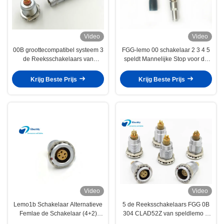
Video
Video
00B groottecompatibel systeem 3
FGG-lemo 00 schakelaar 2 3 4 5
de Reeksschakelaars van
speldt Mannelijke Stop voor de
Speldlemo B
Mini Audioinput van ARRI Alexa
FGG.00.303/EGG.00.303
Krijg Beste Prijs
Krijg Beste Prijs
Video
Video
Lemo1b Schakelaar Alternatieve
5 de Reeksschakelaars FGG 0B
Femlae de Schakelaar (4+2)
304 CLAD52Z van speldlemo B
Vaste Contactdoos 6 van
met kleurrijk contactdoosei 0B