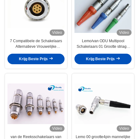
Video
Video
7 Compatibele de Schakelaars
Lemo/van ODU Multipool
Alternatieve Vrouwelijke
Schakelaars 01 Grootte striaght
Contactdoos EGG.1B.307.CLL
mannelijke schakelaar
van speldlemo
FGG.0B.305/S20L0C-P05MFG0
Krijg Beste Prijs
Krijg Beste Prijs
Video
Video
van de Reeksschakelaars van
Lemo 00 grootte4pin mannelijke