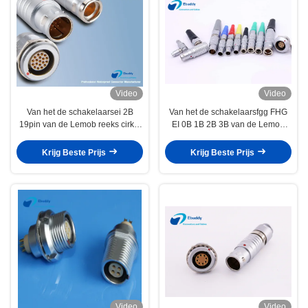
Video
Video
Van het de schakelaarsei 2B
Van het de schakelaarsfgg FHG
19pin van de Lemob reeks cirkel
EI 0B 1B 2B 3B van de Lemob
de moeilijke situatievergaarbak
reeks de compatibele rechte en
EGG.2B.319.CLL
rechte hoek
Krijg Beste Prijs
Krijg Beste Prijs
Video
Video