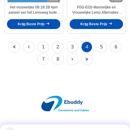
Het vrouwelijke 0B 1B 2B 4pin
FGG-EI2b Mannelijke en
paneel van het Lemoeeg buiten
Vrouwelijke Lemo Alternatieve
assemblagecontactdoos met
Schakelaar FGG.2B.308.CLAD
vaste noot
EGG.2B.308.CLL
Krijg Beste Prijs
Krijg Beste Prijs
1
2
3
4
5
6
7
8
Sociale media