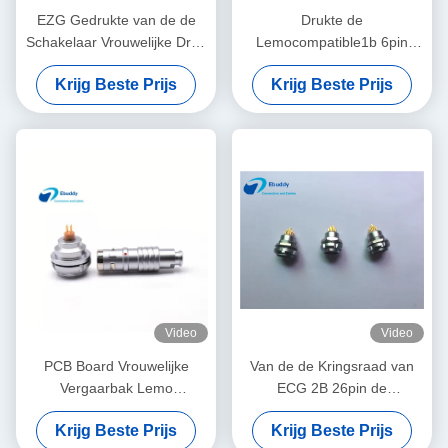
EZG Gedrukte van de de
Drukte de
Schakelaar Vrouwelijke Druk
Lemocompatible1b 6pin
van de Kringsraad de
rechte hoek de Schakelaar
Krijg Beste Prijs
Krijg Beste Prijs
Contactdoosschakelaar van
van de Kringsraad voor
PCB
Achtercomité Steun
Video
Video
PCB Board Vrouwelijke
Van de de Kringsraad van
Vergaarbak Lemo
ECG 2B 26pin de
Compatibele EEG 0K 4-pins
Machtsschakelaar met
Krijg Beste Prijs
Krijg Beste Prijs
Achterpaneel Socket:
Medische Faciliteitencomité