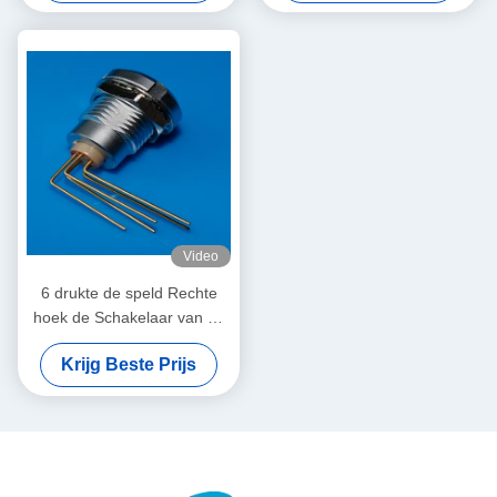
Contactdoos
Video
6 drukte de speld Rechte
hoek de Schakelaar van de
Kringsraad, zetten PCB
Krijg Beste Prijs
Schakelaar op