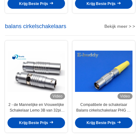
het Stofbewijs
Elektroschakelaars
Krijg Beste Prijs
Krijg Beste Prijs
balans cirkelschakelaars
Bekijk meer > >
Video
Video
2 - de Mannelijke en Vrouwelijke
Compatibele de schakelaar
Schakelaar Lemo 3B van 32pin
Balans cirkelschakelaar PHG 1B
FGG PHG voor
2pin van PHG Lemo -- 16pin vrije
Uitbreidingskabels
contactdoos
Krijg Beste Prijs
Krijg Beste Prijs