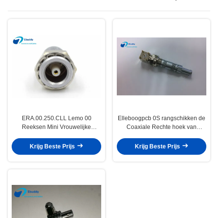
ERA.00.250.CLL Lemo 00
Elleboogpcb 0S rangschikken de
Reeksen Mini Vrouwelijke
Coaxiale Rechte hoek van
Contactdoos 00 Coaxiale
Kabelschakelaars voor Gedrukte
Femlae-Schakelaar
Kring
Krijg Beste Prijs
Krijg Beste Prijs