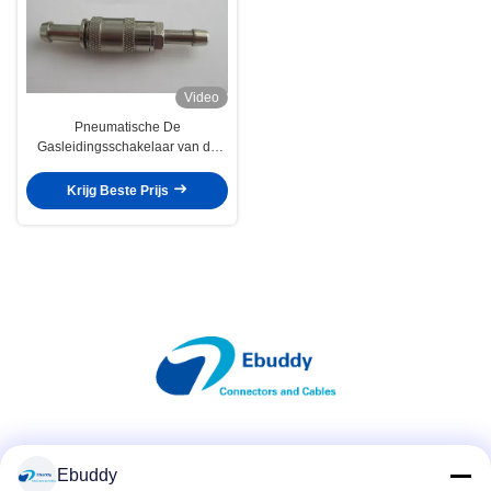
Video
Pneumatische De
Gasleidingsschakelaar van de
Elektrische Schakelaar voor
Medische Uitrusting, Monitor
Krijg Beste Prijs
Sociale media
Ebuddy