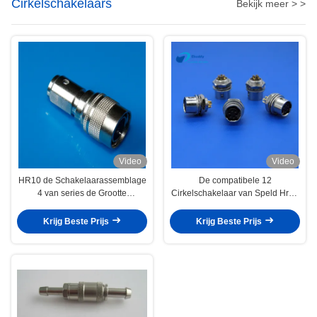
Cirkelschakelaars
Bekijk meer > >
Video
Video
HR10 de Schakelaarassemblage
De compatibele 12
4 van series de Grootte
Cirkelschakelaar van Speld Hr10
Mannelijke Stop van de
voor Audio Correcte Apparaten
Speldschakelaar 01#
Krijg Beste Prijs
Krijg Beste Prijs