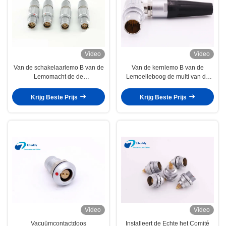
Video
Video
Van de schakelaarlemo B van de
Van de kernlemo B van de
Lemomacht de de
Lemoelleboog de multi van de
Reeksschakelaars voor de rode
Reeksschakelaars FHG rechte
epische kabel van Lemo FGJ 1B
hoek 90 graad mannelijke stop
Krijg Beste Prijs
Krijg Beste Prijs
6pin stoppen
Video
Video
Vacuümcontactdoos
Installeert de Echte het Comité