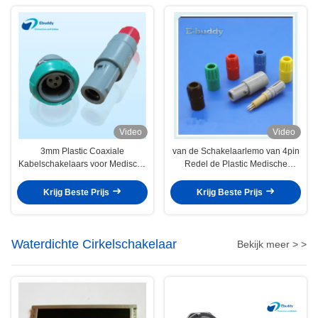
Video
Video
3mm Plastic Coaxiale
van de Schakelaarlemo van 4pin
Kabelschakelaars voor Medische
Redel de Plastic Medische
Electrosurgical-Hulpmiddelen
Alternatieve Balans Cirkel
Mannelijke en Vrouwelijke
Krijg Beste Prijs
Krijg Beste Prijs
Schakelaars
Waterdichte Cirkelschakelaar
Bekijk meer > >