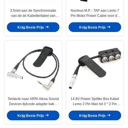
3.5mm aan de Synchronisatie
Nucleus M.P. - TAP aan Lemo 7
van de de Kabeltentakel van
Pin Motor Power Cable voor de
Lemo 00B 4pin Timecode voor
RODE ARRI Camera's van Tilta
Rode Epische scharlaken-
Krijg Beste Prijs
Krijg Beste Prijs
WRaven Weap Tweeling
Tentacle naar ARRI Alexa Sound
14.8V Power Splitter Box Kabel
Devices tijdcode adapter kabel
Lemo 2 Pin Man tot 3 * 2 Pin
3.5mm TRS Jack naar Lemo 5pin
Vrouwelijke Doos Voor ARRI
RED
Krijg Beste Prijs
Krijg Beste Prijs