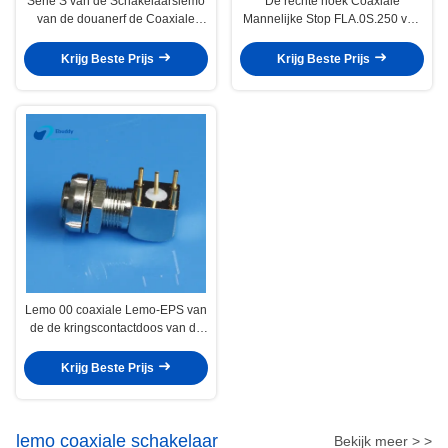
Serie S van de Schakelaarslemo
De rechte hoek Coaxiale
van de douanerf de Coaxiale
Mannelijke Stop FLA.0S.250 van
Kabel voor Medische Audio
Lemo Compatibele Schakelaars
Video Militair
0S
Krijg Beste Prijs
Krijg Beste Prijs
Lemo 00 coaxiale Lemo-EPS van
de de kringscontactdoos van de
Serie S rechte hoek gedrukte
Elleboogschakelaar EPS.00.250
Krijg Beste Prijs
lemo coaxiale schakelaar
Bekijk meer > >