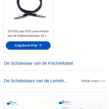
De FGG aan FGG Lemo-Reeks
van de Kabelschakelaar 1B 1M
Kabel van de de Cameramacht
van ARRI MINI
Krijg Beste Prijs
De Schakelaar van de Fischerkabel
De Schakelaars van de Lemob
Bekijk meer > >
Reeks