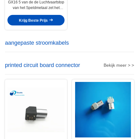
GX16 5 van de de Luchtvaartstop
van het Speldmetaal zet het
Comité van de Schakelaarm16
Chassis Stop en Contactdoos op
Krijg Beste Prijs
aangepaste stroomkabels
printed circuit board connector
Bekijk meer > >