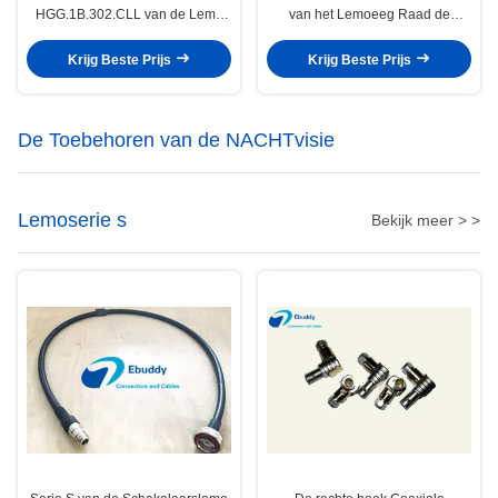
HGG.1B.302.CLL van de Lemo
van het Lemoeeg Raad de
de HGG verzegelde vergaarbak
Vrouwelijke Vergaarbak
HGG 1B 2pin
EEG.1B.307.CLL van het
Krijg Beste Prijs
Krijg Beste Prijs
Contactdooseeg 1B 7pin Fiexed
De Toebehoren van de NACHTvisie
Lemoserie s
Bekijk meer > >