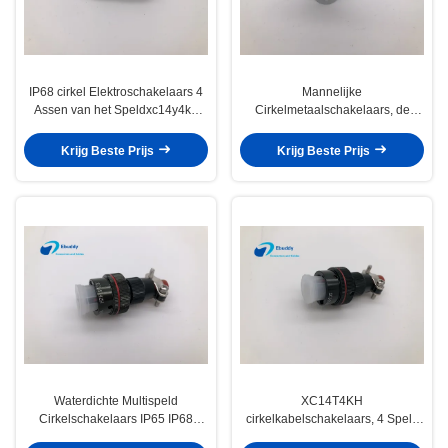
IP68 cirkel Elektroschakelaars 4
Mannelijke
Assen van het Speldxc14y4kh
Cirkelmetaalschakelaars, de
Vernikkelde Messing
Cirkelschakelaar XC14Y3KH van
de 3 Speld Rechte hoek
Krijg Beste Prijs
Krijg Beste Prijs
Waterdichte Multispeld
XC14T4KH
Cirkelschakelaars IP65 IP68
cirkelkabelschakelaars, 4 Speld
XC14T4ZH met de Dekking van
Mannelijke Micro-