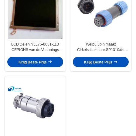
LCD Delen NLL75-8651-113
Weipu 3pin maakt
CE/ROHS van de Vertonings
Cirkelschakelaar SP1310/de
Waterdichte Cirkelschakelaar
Plastic Schakelaar van P3 en van
Goedkeuring
SP1312/van S3 waterdicht
Krijg Beste Prijs
Krijg Beste Prijs