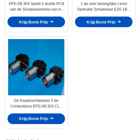
EPG 0B 304 Speld 4 drukte PCB
1 de zeer belangrijke Lemo
van de Schakelaarlemo van de
Gedrukte Schakelaar EZG 1B 5
Kringsraad 90 Graad Rechte
de Contactdoos EZG 1B 305 van
hoek
de Kringsraad van Speldpcb
Krijg Beste Prijs
Krijg Beste Prijs
De Raadsschakelaar 3 de
Contactdoos EPG.0B.303.CLN
van de Lemopcb Gedrukte Kring
van de Speldelleboog
Krijg Beste Prijs