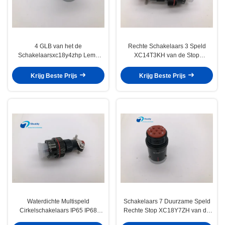
4 GLB van het de
Rechte Schakelaars 3 Speld
Schakelaarsxc18y4zhp Lemo
XC14T3KH van de Stop
Stof van de speld Cirkelkabel
Cirkelkabel met 1 Jaargarantie
voor Stop/Contactdoos
Krijg Beste Prijs
Krijg Beste Prijs
Waterdichte Multispeld
Schakelaars 7 Duurzame Speld
Cirkelschakelaars IP65 IP68
Rechte Stop XC18Y7ZH van de
XC14T4ZH met de Dekking van
laag Voltage Cirkelkabel