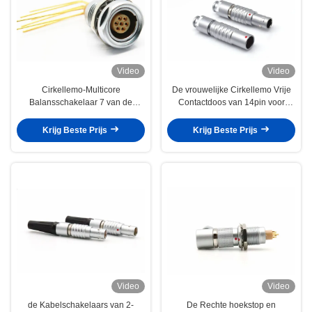
Video
Video
Cirkellemo-Multicore
De vrouwelijke Cirkellemo Vrije
Balansschakelaar 7 van de
Contactdoos van 14pin voor
Kabelschakelaar Spelden
Kabel zet op
Vrouwelijke Contactdoos
Krijg Beste Prijs
Krijg Beste Prijs
Video
Video
de Kabelschakelaars van 2-
De Rechte hoekstop en