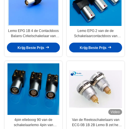
Lemo EPG 1B 4 de Contactdoos
Lemo EPG 2 van de de
Balans Cirkelschakelaar van
Schakelaarcontactdoos van
Speldpcb voor Comité het
Speldpcb van de de Rechte hoek
Opzettende Gebruiken
Gedrukte Kring de
Krijg Beste Prijs
Krijg Beste Prijs
Raadsschakelaar 90 Graad
Video
4pin elleboog 90 van de
Van de Reeksschakelaars van
schakelaarlemo 4pin van
ECG 0B 1B 2B Lemo B zet het