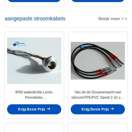
aangepaste stroomkabels
Bekijk meer > >
IP68 waterdichte Lemo-
Van de de Douanemacht van
Periodieke,
silicium/TPE/PVC Speld 2-32 van
Mannelijke/Vrouwelijke de
de Kabelslemo 00B 0b 1B 2B 1
Uitbreidingskabel van de
Jaargarantie
Krijg Beste Prijs
Krijg Beste Prijs
Machtskabel K