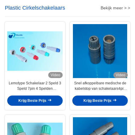
Plastic Cirkelschakelaars
Bekijk meer > >
Video
Video
Lemotype Schakelaar 2 Speld 3
Snel afkoppelbare medische de
Speld 7pin 4 Spelden
kabelstop van schakelaars4pin
Zelfsluitende Balans Medische
plastic cirkelschakelaars met
Schakelaar
vrouwelijke spelden
Krijg Beste Prijs
Krijg Beste Prijs