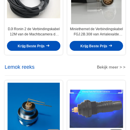
DJI Ronin 2 de Verbindingskabel
Miniethernet de Verbindingskabel
12M van de Machtscamera de
FGJ.2B.308 van Arrialexa/de
Speld van Lemo 1B 10 aan 10
Rechte hoek van FHJ.2B.308 aan
Speld FGG 1B 310
D - Kraankabel
Krijg Beste Prijs
Krijg Beste Prijs
Lemok reeks
Bekijk meer > >