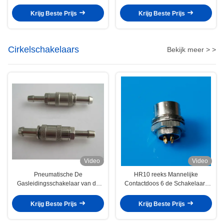
graadpcb grootte van de de
Vrouwelijke Comité Schakelaars
kringsschakelaar EPG
op
Krijg Beste Prijs
Krijg Beste Prijs
0B/1B/2B/3B de compatibele
gedrukte
Cirkelschakelaars
Bekijk meer > >
Video
Video
Pneumatische De
HR10 reeks Mannelijke
Gasleidingsschakelaar van de
Contactdoos 6 de Schakelaars
Elektrische Schakelaar voor
Mini Audioschakelaar van Speld
Medische Uitrusting, Monitor
Krijg Beste Prijs
Krijg Beste Prijs