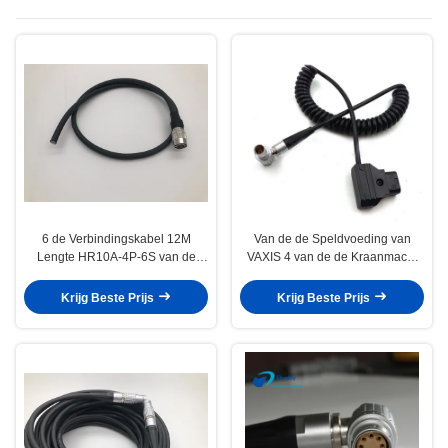
6 de Verbindingskabel 12M
Van de de Speldvoeding van
Lengte HR10A-4P-6S van de
VAXIS 4 van de de Kraanmacht
Speld Vrouwelijke Camera 1
van D de Kabelfhg Lemo 1B 4
Jaargarantie
Speld 1 Jaargarantie
Krijg Beste Prijs
Krijg Beste Prijs