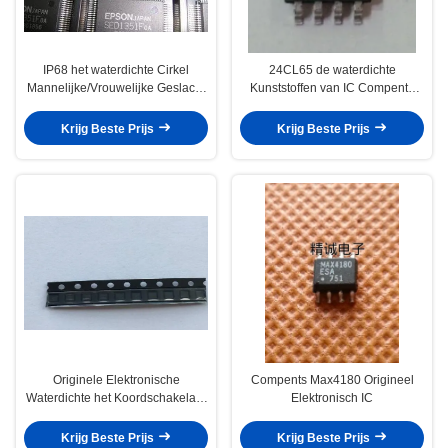
IP68 het waterdichte Cirkel
24CL65 de waterdichte
Mannelijke/Vrouwelijke Geslacht
Kunststoffen van IC Compents
van Schakelaarcompents
van de Luchtvaartschakelaar
SED1351F
Originele Elektronische
Krijg Beste Prijs
Krijg Beste Prijs
Originele Elektronische
Compents Max4180 Origineel
Waterdichte het Koordschakelaar
Elektronisch IC
Compents TC5541001AF-70L
van IC
Krijg Beste Prijs
Krijg Beste Prijs