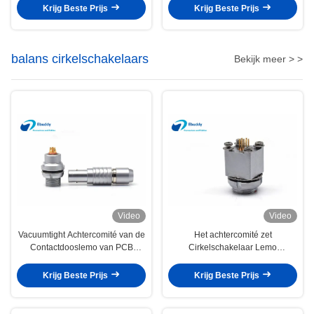
het Stofbewijs
Krijg Beste Prijs
Krijg Beste Prijs
balans cirkelschakelaars
Bekijk meer > >
Video
Video
Vacuumtight Achtercomité van de
Het achtercomité zet
Contactdooslemo van PCB
Cirkelschakelaar Lemo
Vrouwelijke Balans de
Gelijkwaardige EYG 7 speld op
Schakelaarsheg Vergaarbak
Vrouwelijke Vergaarbak
Krijg Beste Prijs
Krijg Beste Prijs