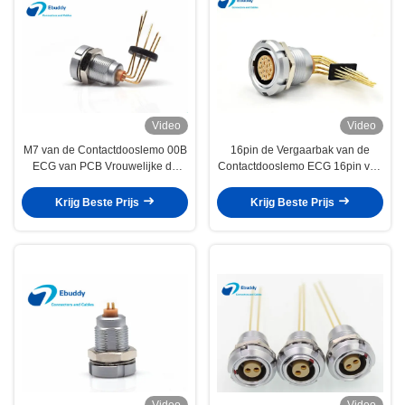
Video
Video
M7 van de Contactdooslemo 00B
16pin de Vergaarbak van de
ECG van PCB Vrouwelijke de
Contactdooslemo ECG 16pin van
Rechte hoekspelden voor
Rechte hoekpcb met Twee Noten
Gedrukte Kringsraad
ECG.1B.316.CLV
Krijg Beste Prijs
Krijg Beste Prijs
Video
Video