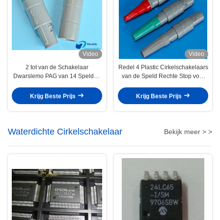
Video
Video
2 tot van de Schakelaar
Redel 4 Plastic Cirkelschakelaars
Dwarslemo PAG van 14 Spelden
van de Speld Rechte Stop voor
Zelfsluitende Lemo Compatibele
Medische Scanner
de Stopprg Vergaarbak
Krijg Beste Prijs
Krijg Beste Prijs
Waterdichte Cirkelschakelaar
Bekijk meer > >