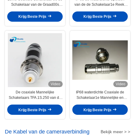
Schakelaar van de Graad00s
van de de Schakelaar1e Reeks
Kabel voor Onderzoek
FFA.1E.250.CTAC50Z 1.6mm van
FLA.00.250
Lemo Mannelijke
Krijg Beste Prijs
Krijg Beste Prijs
Video
Video
De coaxiale Mannelijke
IP68 waterdichte Coaxiale de
Schakelaars TFA.1S.250 van de
Schakelaar1e Mannelijke en
Stop1s Coaxiale Kabel
Vrouwelijke Schakelaar
FFA.1E.250 van Lemo
Krijg Beste Prijs
Krijg Beste Prijs
De Kabel van de cameraverbinding
Bekijk meer > >