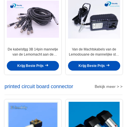
De kabelsfgg 3B 14pin mannetje
Van de Machtskabels van de
van de Lemomacht aan de
Lemodouane de mannelijke stop
mannelijke kabels van BNC voor
van Lemo 0B 2pin aan 12V-de
opsporingsapparaat
kabel van de machtsadapter
Krijg Beste Prijs
Krijg Beste Prijs
printed circuit board connector
Bekijk meer > >