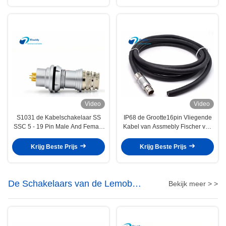
Video
Video
S1031 de Kabelschakelaar SS
IP68 de Grootte16pin Vliegende
SSC 5 - 19 Pin Male And Female
Kabel van Assmebly Fischer van
Connectors van Groottefischer
de douanekabel Compatibele
103
Krijg Beste Prijs
Krijg Beste Prijs
De Schakelaars van de Lemob
Bekijk meer > >
Reeks