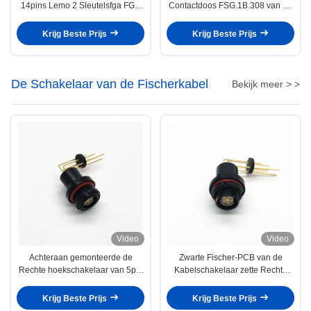
14pins Lemo 2 Sleutelsfga FGB
Contactdoos FSG.1B.308 van de
FGC Mininature Schakelaars
Lemofsg 1B Draaibare
Schakelaar 8pin
Krijg Beste Prijs
Krijg Beste Prijs
De Schakelaar van de Fischerkabel
Bekijk meer > >
Video
Video
Achteraan gemonteerde de
Zwarte Fischer-PCB van de
Rechte hoekschakelaar van 5pin
Kabelschakelaar zette Rechte
Fischer met PCB-Contacten
hoek DBPC102A054 op
Krijg Beste Prijs
Krijg Beste Prijs