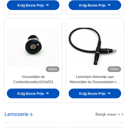
Nachtvisie
Cel het Verre Batterij
Krijg Beste Prijs
Krijg Beste Prijs
Video
Video
Vrouwelijke de
Lemo4pin Mannetje aan
Contactdoosdeu102a053
Mannelijke de Douanekabel van
Waterdichte Vergaarbak van 4pin
Fischer 7pin voor het Apparaat
Fischer voor het Apparaat van de
van de Nachtvisie
Krijg Beste Prijs
Krijg Beste Prijs
Nachtvisie
Lemoserie s
Bekijk meer > >