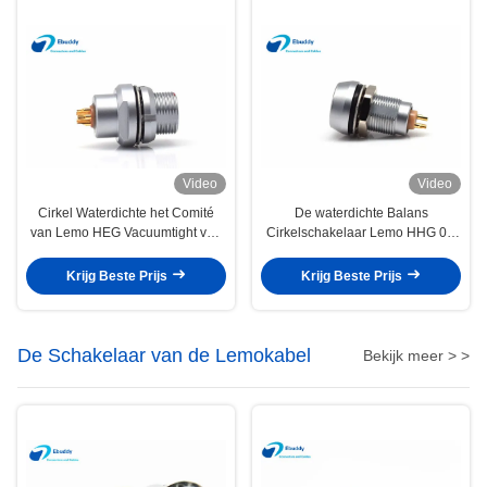
Video
Video
Cirkel Waterdichte het Comité
De waterdichte Balans
van Lemo HEG Vacuumtight van
Cirkelschakelaar Lemo HHG 0B
de Kabelschakelaar Contactdoos
2pin 5pin 7pin 9pin van IP68
HEG.0B.305
Krijg Beste Prijs
Krijg Beste Prijs
De Schakelaar van de Lemokabel
Bekijk meer > >