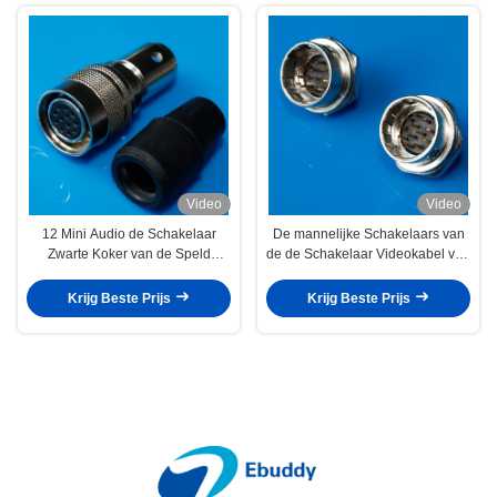
Video
Video
12 Mini Audio de Schakelaar
De mannelijke Schakelaars van
Zwarte Koker van de Speld
de de Schakelaar Videokabel van
Vrouwelijke Schakelaar HR10A
Contactdoos Hr10 Cirkel met
Balans Zelfsluitend
Krijg Beste Prijs
Krijg Beste Prijs