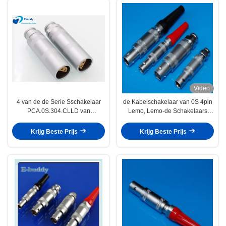
Video
4 van de de Serie Sschakelaar
de Kabelschakelaar van 0S 4pin
PCA.0S.304.CLLD van
Lemo, Lemo-de Schakelaars
speldlemo van de de
FFA.0S.304.CLA van de Serie
Maanschakelaar Halve de Stop
Sdraad
Krijg Beste Prijs
Krijg Beste Prijs
Vrije Contactdoos