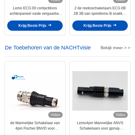
Lemo ECG 00 contactdoos
2 de reeksschakelaars ECG 0B
achterpaneel vaste vergaarbak
2B 3B van speldlemo B snakken
ECG.00.302.CLL
rechtstreeks de raadscontactdoos
ECG.0B.302.CLN van speldpcb
Krijg Beste Prijs
Krijg Beste Prijs
De Toebehoren van de NACHTvisie
Bekijk meer > >
Video
Video
de Mannelijke Schakelaar van
Lemo4pin Mannelijke ANVS
4pin Fischer BNVD voor
Schakelaars voor gpnvg-
Systemen pvs-31 van de
18/BNVD/ANVIS 4 Pak van de