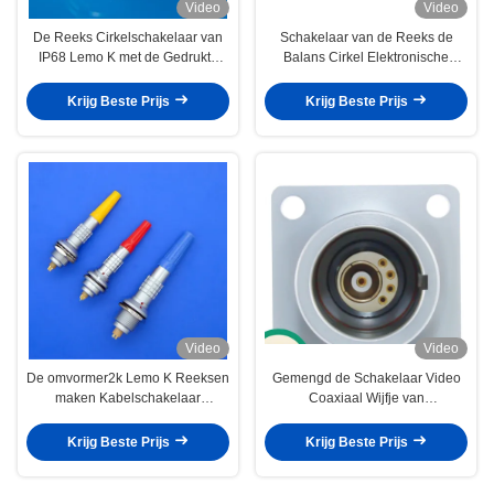
Video
Video
De Reeks Cirkelschakelaar van
Schakelaar van de Reeks de
IP68 Lemo K met de Gedrukte
Balans Cirkel Elektronische
Contactdoos van de Kringsraad
Waterdichte Vacuumtight van
FGG.0K.309.CLAD52 Lemo K
Krijg Beste Prijs
Krijg Beste Prijs
Video
Video
De omvormer2k Lemo K Reeksen
Gemengd de Schakelaar Video
maken Kabelschakelaar
Coaxiaal Wijfje van
waterdicht, die Kabelschakelaars
messingschrome 2K 4pin Lemo
solderen
Krijg Beste Prijs
Krijg Beste Prijs