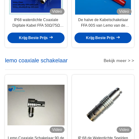
Video
Video
IP68 waterdichte Coaxiale
De halve de Kabelschakelaar
Digitale Kabel FFA 50Ω/75Ω
FFA 00S van Lemo van de
Compatibele Lemo
Maanstop met Messing Chrome
plateerde Huisvesting
Krijg Beste Prijs
Krijg Beste Prijs
lemo coaxiale schakelaar
Bekijk meer > >
Video
Video
Lemo Coaxiale Schakelaar 90 de
IP 68 de Waterdichte Spelden